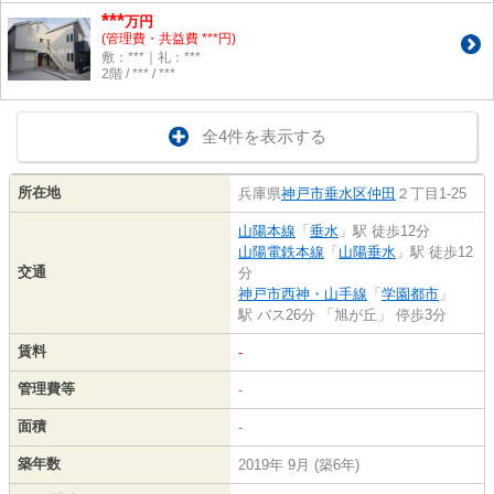
***
万円
(管理費・共益費 ***円)
敷：***｜礼：***
2階 / *** / ***
全4件を表示する
所在地
兵庫県
神戸市垂水区
仲田
２丁目1-25
山陽本線
「
垂水
」駅 徒歩12分
山陽電鉄本線
「
山陽垂水
」駅 徒歩12
交通
分
神戸市西神・山手線
「
学園都市
」
駅 バス26分 「旭が丘」 停歩3分
賃料
-
管理費等
-
面積
-
築年数
2019年 9月 (築6年)