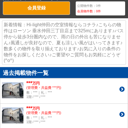
公開物件数：
0
件
会員登録
会員物件数：
0
件
新着情報：Hi-light仲田の空室情報ならコチラ♪こちらの物
件はローソン 垂水仲田三丁目店まで325mにあります♪バス
停から徒歩3分圏内なので、雨の日の外出も苦になりませ
ん♪風通しが良好なので、夏も涼しい風がはいってきます♪
数多くの物件を取り揃えております♪お気に入りの条件の
物件をお探しください♪ご要望やご質問もお気軽にどうぞ
(^o^)
過去掲載物件一覧
***
万円
(管理費・共益費 ***円)
敷：***｜礼：***
1階 / *** / ***
***
万円
(管理費・共益費 ***円)
敷：***｜礼：***
1階 / *** / ***