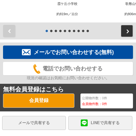
霞ケ丘小学校
歌敷山
約819m／11分
約806
前
メールでお問い合わせする(無料)
電話でお問い合わせする
現況の確認はお気軽にお問い合わせください。
無料会員登録はこちら
公開物件数：
0
件
会員登録
会員物件数：
0
件
メールで共有する
LINEで共有する