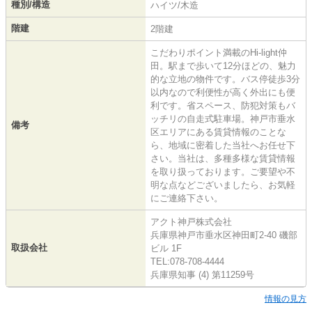
種別/構造
ハイツ/木造
階建
2階建
こだわりポイント満載のHi-light仲
田。駅まで歩いて12分ほどの、魅力
的な立地の物件です。バス停徒歩3分
以内なので利便性が高く外出にも便
利です。省スペース、防犯対策もバ
ッチリの自走式駐車場。神戸市垂水
備考
区エリアにある賃貸情報のことな
ら、地域に密着した当社へお任せ下
さい。当社は、多種多様な賃貸情報
を取り扱っております。ご要望や不
明な点などございましたら、お気軽
にご連絡下さい。
アクト神戸株式会社
兵庫県神戸市垂水区神田町2-40 磯部
取扱会社
ビル 1F
TEL:078-708-4444
兵庫県知事 (4) 第11259号
情報の見方