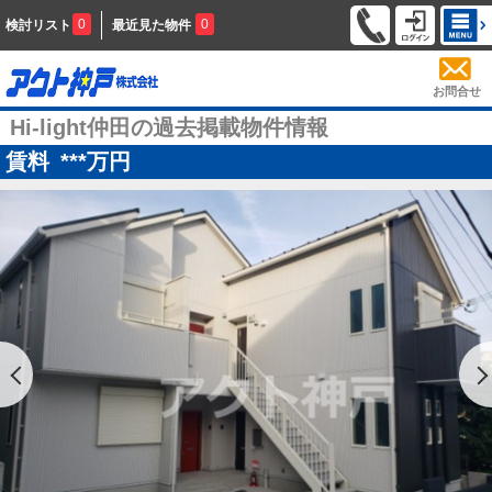
0
0
検討リスト
最近見た物件
お問合せ
Hi-light仲田の過去掲載物件情報
賃料
***
万円