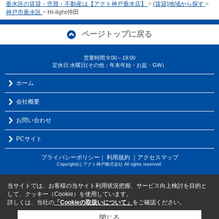
垂水区の賃貸・売買・不動産は【アクト神戸垂水店】
>
(賃貸)地域から探す
>
神戸市垂水区
>
Hi-light仲田
ページトップに戻る
営業時間:9:00～19:00
定休日:水曜日(その他：年末年始・お盆・GW）
ホーム
会社概要
お問い合わせ
PCサイト
プライバシーポリシー
利用規約
｜アクセスマップ
｜
Copyright(c) アクト神戸株式会社 All rights reserved.
当サイトでは、お客様の当サイト利用状況把握、サービス向上検討を目的と
して、クッキー（Cookie）を使用しています。
詳しくは、当社の
「Cookieの取扱いについて」
をご確認ください。
閉じる