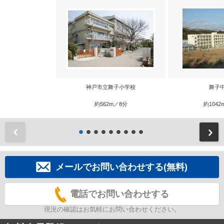
神戸市立舞子小学校
舞子
約562m／8分
約1042
前
メールでお問い合わせする(無料)
電話でお問い合わせする
現況の確認はお気軽にお問い合わせください。