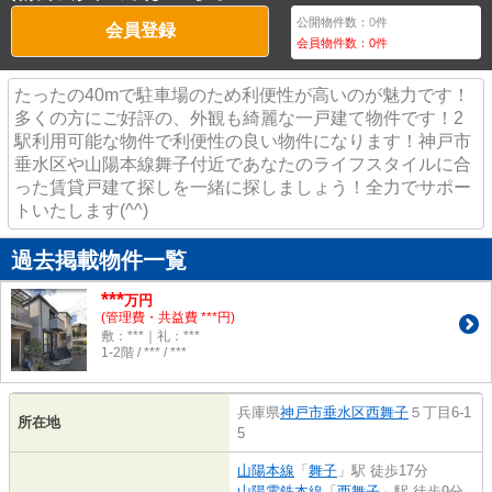
公開物件数：
0
件
会員登録
会員物件数：
0
件
たったの40mで駐車場のため利便性が高いのが魅力です！
多くの方にご好評の、外観も綺麗な一戸建て物件です！2
駅利用可能な物件で利便性の良い物件になります！神戸市
垂水区や山陽本線舞子付近であなたのライフスタイルに合
った賃貸戸建て探しを一緒に探しましょう！全力でサポー
トいたします(^^)
過去掲載物件一覧
***
万円
(管理費・共益費 ***円)
敷：***｜礼：***
1-2階 / *** / ***
兵庫県
神戸市垂水区
西舞子
５丁目6-1
所在地
5
山陽本線
「
舞子
」駅 徒歩17分
山陽電鉄本線
「
西舞子
」駅 徒歩9分