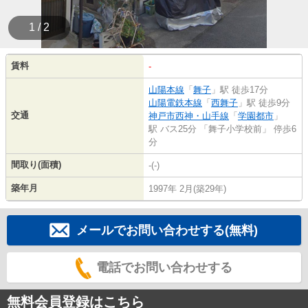
1 / 2
賃料
-
山陽本線
「
舞子
」駅 徒歩17分
山陽電鉄本線
「
西舞子
」駅 徒歩9分
交通
神戸市西神・山手線
「
学園都市
」
駅 バス25分 「舞子小学校前」 停歩6
分
間取り(面積)
-(-)
築年月
1997年 2月(築29年)
メールでお問い合わせする(無料)
電話でお問い合わせする
無料会員登録はこちら