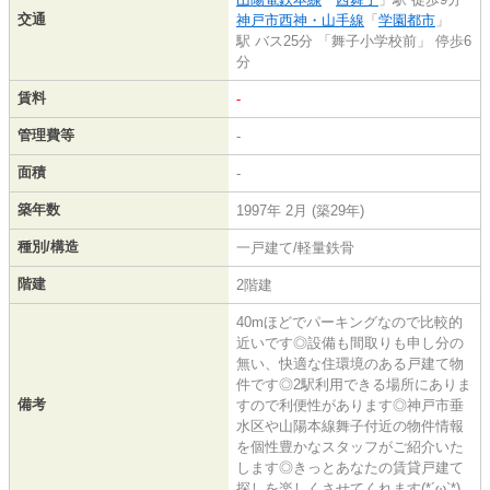
交通
神戸市西神・山手線
「
学園都市
」
駅 バス25分 「舞子小学校前」 停歩6
分
賃料
-
管理費等
-
面積
-
築年数
1997年 2月 (築29年)
種別/構造
一戸建て/軽量鉄骨
階建
2階建
40mほどでパーキングなので比較的
近いです◎設備も間取りも申し分の
無い、快適な住環境のある戸建て物
件です◎2駅利用できる場所にありま
備考
すので利便性があります◎神戸市垂
水区や山陽本線舞子付近の物件情報
を個性豊かなスタッフがご紹介いた
します◎きっとあなたの賃貸戸建て
探しを楽しくさせてくれます(*´ω`*)