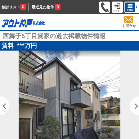
0
0
検討リスト
最近見た物件
お問合せ
西舞子5丁目貸家の過去掲載物件情報
賃料
***
万円