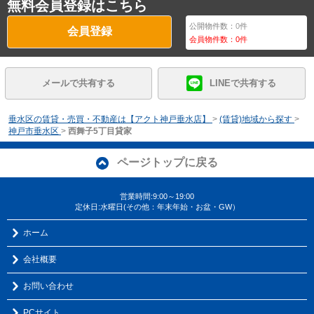
無料会員登録はこちら
公開物件数：
0
件
会員登録
会員物件数：
0
件
メールで共有する
LINEで共有する
垂水区の賃貸・売買・不動産は【アクト神戸垂水店】
>
(賃貸)地域から探す
>
神戸市垂水区
>
西舞子5丁目貸家
ページトップに戻る
営業時間:9:00～19:00
定休日:水曜日(その他：年末年始・お盆・GW）
ホーム
会社概要
お問い合わせ
PCサイト