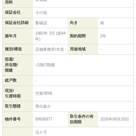
用料
保証会社
その他
保証会社詳細
向き
要確認
南
1982年 3月 (築44
築年月
契約期間
2年
年)
種別/構造
用途地域
店舗事務所/木造
-
部屋/
所在階/
-/1階/2階建
階建
総戸数
-
現況/
空家/即時
引渡時期
取引態様
専任媒介
取引条件の有
物件番号
89936877
2026年08月20日
効期限
法人可