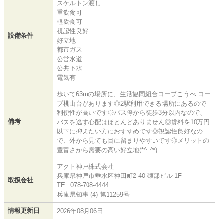
スケルトン渡し
重飲食可
軽飲食可
視認性良好
設備条件
好立地
都市ガス
公営水道
公共下水
電気有
歩いて63mの場所に、生活協同組合コープこうべ コー
プ桃山台があります◎2駅利用できる場所にあるので
利便性が高いです◎バス停から徒歩3分以内なので、
備考
バスを逃す心配はほとんどありません◎賃料を10万円
以下に抑えたい方におすすめです◎視認性良好なの
で、外から見ても目に留まりやすいです◎メリットの
豊富さから需要の高い好立地(*^_^*)
アクト神戸株式会社
兵庫県神戸市垂水区神田町2-40 磯部ビル 1F
取扱会社
TEL:078-708-4444
兵庫県知事 (4) 第11259号
情報更新日
2026年08月06日