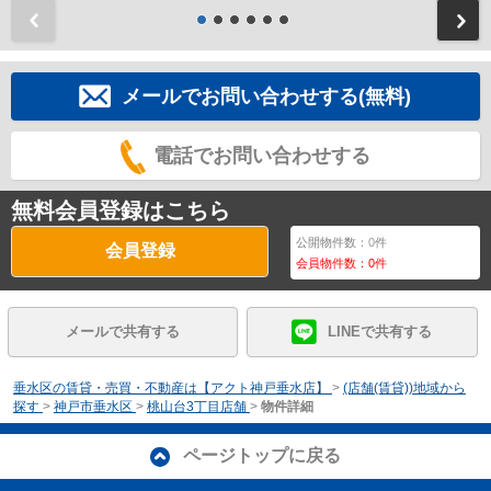
前
メールでお問い合わせする(無料)
電話でお問い合わせする
無料会員登録はこちら
公開物件数：
0
件
会員登録
会員物件数：
0
件
メールで共有する
LINEで共有する
垂水区の賃貸・売買・不動産は【アクト神戸垂水店】
>
(店舗(賃貸))地域から
探す
>
神戸市垂水区
>
桃山台3丁目店舗
>
物件詳細
ページトップに戻る