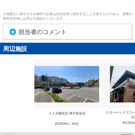
※地図上に表示される物件の位置は付近住所に所在することを表すものであり、実際の
物件所在地とは異なる場合がございます。
担当者のコメント
周辺施設
スターバックスコー
コメダ珈琲店 神戸名谷店
台
約1181
約2524m／32分