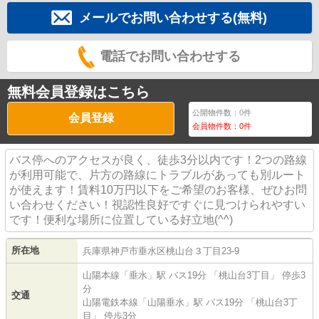
メールでお問い合わせする(無料)
電話でお問い合わせする
無料会員登録はこちら
公開物件数：
0
件
会員登録
会員物件数：
0
件
バス停へのアクセスが良く、徒歩3分以内です！2つの路線
が利用可能で、片方の路線にトラブルがあっても別ルート
が使えます！賃料10万円以下をご希望のお客様、ぜひお問
い合わせください！視認性良好ですぐに見つけられやすい
です！便利な場所に位置している好立地(^^)
所在地
兵庫県
神戸市垂水区
桃山台
３丁目23-9
山陽本線
「
垂水
」駅 バス19分 「桃山台3丁目」 停歩3
分
交通
山陽電鉄本線
「
山陽垂水
」駅 バス19分 「桃山台3丁
目」 停歩3分