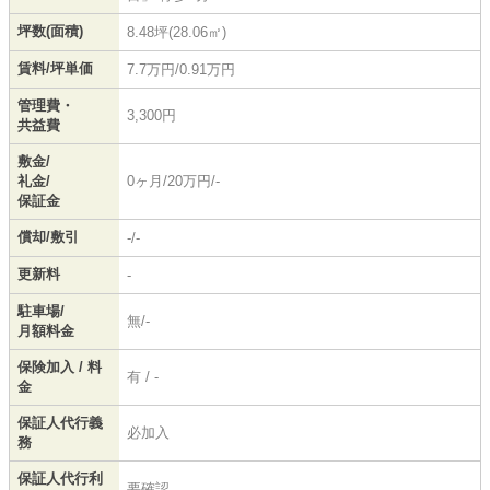
坪数(面積)
8.48坪(28.06㎡)
賃料/坪単価
7.7万円/0.91万円
管理費・
3,300円
共益費
敷金/
礼金/
0ヶ月/20万円/-
保証金
償却/敷引
-/-
更新料
-
駐車場/
無/-
月額料金
保険加入 / 料
有 / -
金
保証人代行義
必加入
務
保証人代行利
要確認