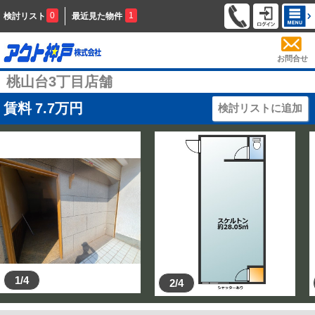
0
1
検討リスト
最近見た物件
お問合せ
桃山台3丁目店舗
賃料
7.7
万円
検討リストに追加
1/4
2/4