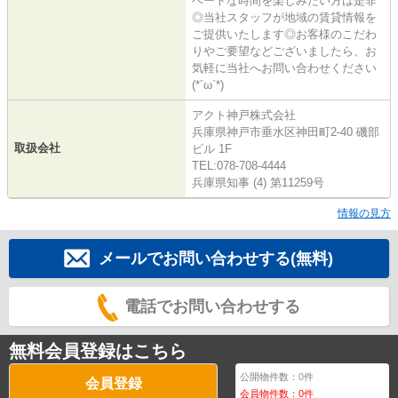
ベートな時間を楽しみたい方は是非
◎当社スタッフが地域の賃貸情報を
ご提供いたします◎お客様のこだわ
りやご要望などございましたら、お
気軽に当社へお問い合わせください
(*´ω`*)
アクト神戸株式会社
兵庫県神戸市垂水区神田町2-40 磯部
取扱会社
ビル 1F
TEL:078-708-4444
兵庫県知事 (4) 第11259号
情報の見方
メールでお問い合わせする(無料)
電話でお問い合わせする
無料会員登録はこちら
公開物件数：
0
件
会員登録
会員物件数：
0
件