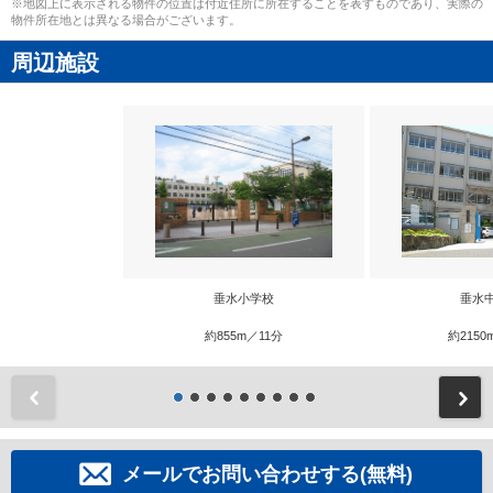
※地図上に表示される物件の位置は付近住所に所在することを表すものであり、実際の
物件所在地とは異なる場合がございます。
周辺施設
垂水小学校
垂水
約855m／11分
約2150
前
メールでお問い合わせする(無料)