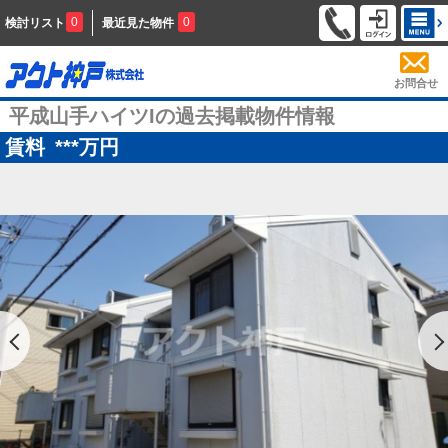
0
0
検討リスト
最近見た物件
お問合せ
平成山手ハイツIの過去掲載物件情報
賃料
***
万円