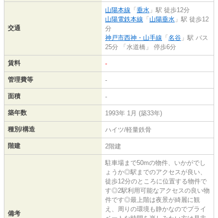
山陽本線
「
垂水
」駅 徒歩12分
山陽電鉄本線
「
山陽垂水
」駅 徒歩12
交通
分
神戸市西神・山手線
「
名谷
」駅 バス
25分 「水道橋」 停歩6分
賃料
-
管理費等
-
面積
-
築年数
1993年 1月 (築33年)
種別/構造
ハイツ/軽量鉄骨
階建
2階建
駐車場まで50mの物件、いかがでし
ょうか◎駅までのアクセスが良い、
徒歩12分のところに位置する物件で
す◎2駅利用可能なアクセスの良い物
件です◎最上階は夜景が綺麗に観
え、周りの環境も静かなのでプライ
備考