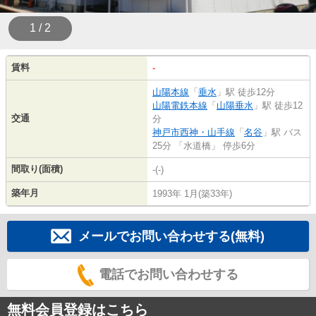
1 / 2
賃料
-
山陽本線
「
垂水
」駅 徒歩12分
山陽電鉄本線
「
山陽垂水
」駅 徒歩12
交通
分
神戸市西神・山手線
「
名谷
」駅 バス
25分 「水道橋」 停歩6分
間取り(面積)
-(-)
築年月
1993年 1月(築33年)
メールでお問い合わせする(無料)
電話でお問い合わせする
無料会員登録はこちら