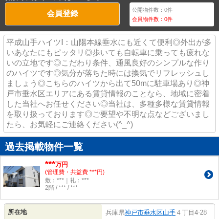
公開物件数：
0
件
会員登録
会員物件数：
0
件
平成山手ハイツI：山陽本線垂水にも近くて便利◎外出が多
いあなたにもピッタリ◎歩いても自転車に乗っても疲れな
いの立地です◎こだわり条件、通風良好のシンプルな作り
のハイツです◎気分が落ちた時には換気でリフレッシュし
ましょう◎こちらのハイツから出て50mに駐車場あり◎神
戸市垂水区エリアにある賃貸情報のことなら、地域に密着
した当社へお任せください◎当社は、多種多様な賃貸情報
を取り扱っております◎ご要望や不明な点などございまし
たら、お気軽にご連絡ください(^_^)
過去掲載物件一覧
***
万円
(管理費・共益費 ***円)
敷：***｜礼：***
2階 / *** / ***
所在地
兵庫県
神戸市垂水区
山手
４丁目4-28