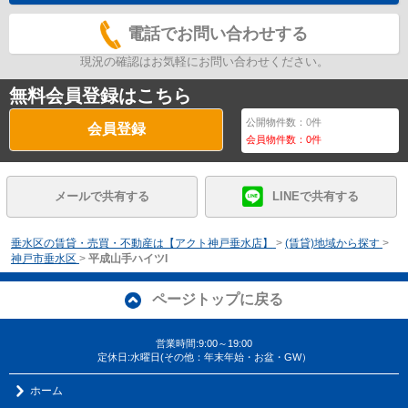
電話でお問い合わせする
現況の確認はお気軽にお問い合わせください。
無料会員登録はこちら
公開物件数：
0
件
会員登録
会員物件数：
0
件
メールで共有する
LINEで共有する
垂水区の賃貸・売買・不動産は【アクト神戸垂水店】
>
(賃貸)地域から探す
>
神戸市垂水区
>
平成山手ハイツI
ページトップに戻る
営業時間:9:00～19:00
定休日:水曜日(その他：年末年始・お盆・GW）
ホーム