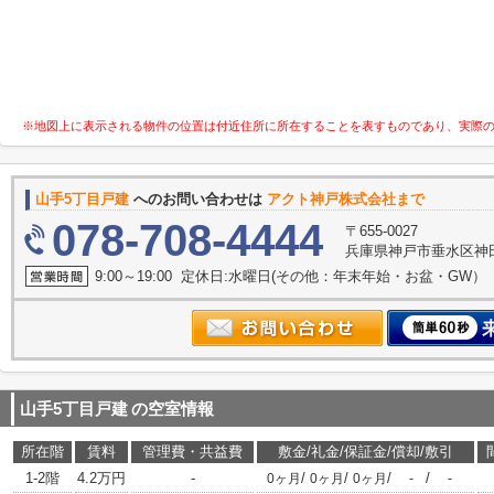
※地図上に表示される物件の位置は付近住所に所在することを表すものであり、実際
山手5丁目戸建
へのお問い合わせは
アクト神戸株式会社まで
078-708-4444
〒655-0027
兵庫県神戸市垂水区神田町
9:00～19:00 定休日:水曜日(その他：年末年始・お盆・GW）
山手5丁目戸建
の空室情報
所在階
賃料
管理費・共益費
敷金/礼金/保証金/償却/敷引
1-2階
4.2万円
-
/
/
/
/
0ヶ月
0ヶ月
0ヶ月
-
-