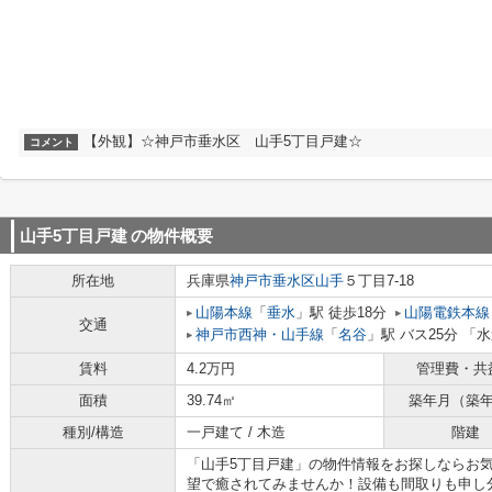
【外観】☆神戸市垂水区 山手5丁目戸建☆
コメント
山手5丁目戸建
の物件概要
所在地
兵庫県
神戸市垂水区
山手
５丁目7-18
山陽本線
「
垂水
」駅 徒歩18分
山陽電鉄本線
交通
神戸市西神・山手線
「
名谷
」駅 バス25分 「
賃料
4.2万円
管理費・共
面積
39.74㎡
築年月（築
種別/構造
一戸建て / 木造
階建
「山手5丁目戸建」の物件情報をお探しならお
望で癒されてみませんか！設備も間取りも申し