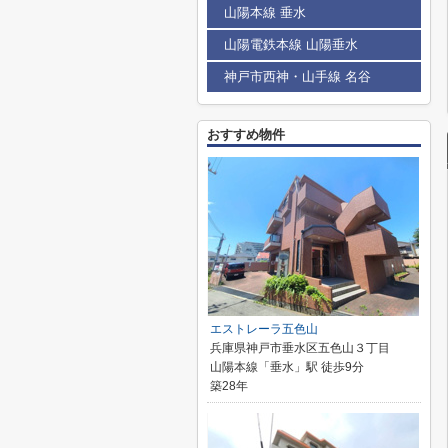
山陽本線 垂水
山陽電鉄本線 山陽垂水
神戸市西神・山手線 名谷
おすすめ物件
エストレーラ五色山
兵庫県神戸市垂水区五色山３丁目
山陽本線「垂水」駅 徒歩9分
築28年