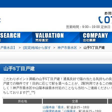
営業時間：9:00～19:00
定休日
神戸垂水店】
>
(賃貸)地域から探す
>
神戸市垂水区
>
山手5丁目戸建
山手5丁目戸建
こだわりポイント満載の山手5丁目戸建！通風良好で陽の当たる気持ちの
戸建ての物件です！目的に応じて駅を選べることが、2駅利用できるこの
しく！神戸市垂水区や山陽本線垂水付近のことなら当社へご連絡ください
ちしております(*^_^*)
所在地
交通
山陽本線
「
垂水
」駅 徒歩15～18分
山陽電鉄本線
「
山陽垂水
」駅 徒歩15～19分