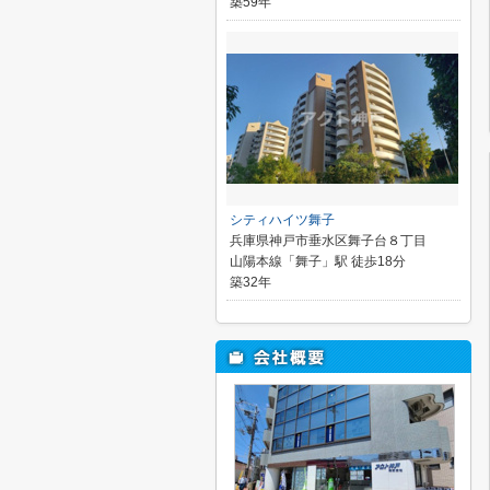
築59年
シティハイツ舞子
兵庫県神戸市垂水区舞子台８丁目
山陽本線「舞子」駅 徒歩18分
築32年