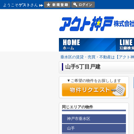
ようこそ
ゲスト
さん
垂水区の賃貸・売買・不動産は【アクト
山手5丁目戸建
▼ご希望の物件をお探しします
同じエリアの物件
神戸市垂水区
山手