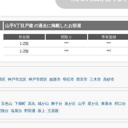
山手5丁目戸建
の過去に掲載したお部屋
所在階
間取り
専有面積
1-2階
***
***
1-2階
***
***
磨区
神戸市北区
神戸市西区
姫路市
明石市
西宮市
三木市
高砂市
五色山
下畑町
高丸
城が山
舞子台
泉が丘
山手
星が丘
東垂水
狩口台
星陵台
塩屋台
野田通
坂上
王居殿