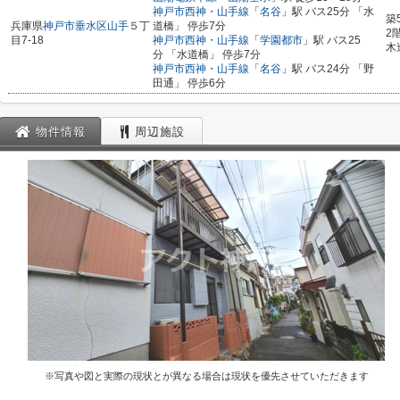
神戸市西神・山手線
「
名谷
」駅 バス25分 「水
築
兵庫県
神戸市垂水区
山手
５丁
道橋」 停歩7分
2
目7-18
神戸市西神・山手線
「
学園都市
」駅 バス25
木
分 「水道橋」 停歩7分
神戸市西神・山手線
「
名谷
」駅 バス24分 「野
田通」 停歩6分
物件情報
周辺施設
※写真や図と実際の現状とが異なる場合は現状を優先させていただきます