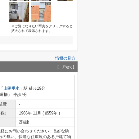
※ご覧になりたい写真をクリックすると
拡大されて表示されます。
情報の見方
【一戸建て】
「
山陽垂水
」駅 徒歩19分
水道橋」 停歩7分
益費
-
年数）
1966年 11月 ( 築59年 )
2階建
気軽にお問い合わせください！良好な眺
分の無い、快適な住環境のある戸建て物