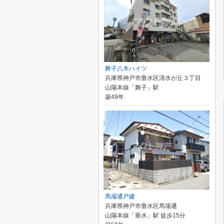
舞子八木ハイツ
兵庫県神戸市垂水区清水が丘３丁目
山陽本線「舞子」駅
築49年
馬場通戸建
兵庫県神戸市垂水区馬場通
山陽本線「垂水」駅 徒歩15分