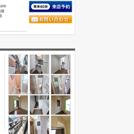
59年
階建
造