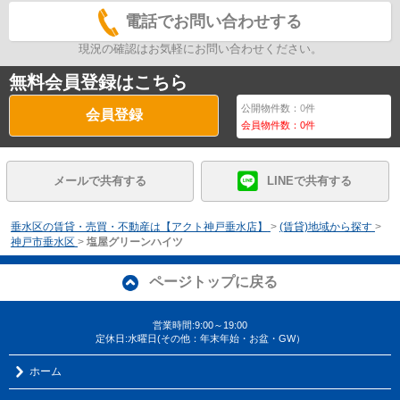
電話でお問い合わせする
現況の確認はお気軽にお問い合わせください。
無料会員登録はこちら
公開物件数：
0
件
会員登録
会員物件数：
0
件
メールで共有する
LINEで共有する
垂水区の賃貸・売買・不動産は【アクト神戸垂水店】
>
(賃貸)地域から探す
>
神戸市垂水区
>
塩屋グリーンハイツ
ページトップに戻る
営業時間:9:00～19:00
定休日:水曜日(その他：年末年始・お盆・GW）
ホーム