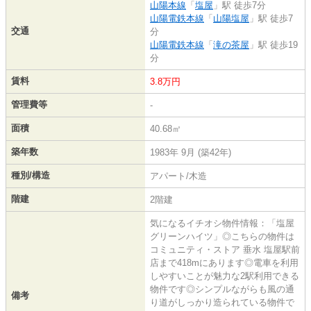
山陽本線
「
塩屋
」駅 徒歩7分
山陽電鉄本線
「
山陽塩屋
」駅 徒歩7
交通
分
山陽電鉄本線
「
滝の茶屋
」駅 徒歩19
分
賃料
3.8万円
管理費等
-
面積
40.68㎡
築年数
1983年 9月 (築42年)
種別/構造
アパート/木造
階建
2階建
気になるイチオシ物件情報：「塩屋
グリーンハイツ」◎こちらの物件は
コミュニティ・ストア 垂水 塩屋駅前
店まで418mにあります◎電車を利用
しやすいことが魅力な2駅利用できる
物件です◎シンプルながらも風の通
備考
り道がしっかり造られている物件で