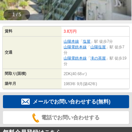
1 / 5
賃料
3.8万円
山陽本線
「
塩屋
」駅 徒歩7分
山陽電鉄本線
「
山陽塩屋
」駅 徒歩7
交通
分
山陽電鉄本線
「
滝の茶屋
」駅 徒歩19
分
間取り(面積)
2DK(40.68㎡)
築年月
1983年 9月(築42年)
メールでお問い合わせする(無料)
電話でお問い合わせする