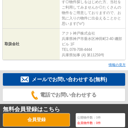
す◎物件探しをはじめた方、当社を
ご利用してみませんか◎たくさんの
物件をご用意しておりますので、お
気に入りの物件に出会えることかと
思います(^o^)
アクト神戸株式会社
兵庫県神戸市垂水区神田町2-40 磯部
取扱会社
ビル 1F
TEL:078-708-4444
兵庫県知事 (4) 第11259号
情報の見方
メールでお問い合わせする(無料)
電話でお問い合わせする
無料会員登録はこちら
公開物件数：
0
件
会員登録
会員物件数：
0
件