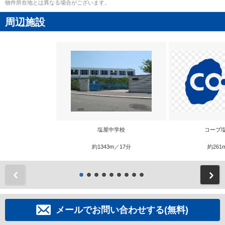
物件所在地とは異なる場合がございます。
周辺施設
塩屋中学校
コープ
約1343m／17分
約261
前
メールでお問い合わせする(無料)