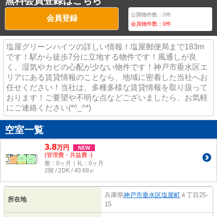
無料会員登録はこちら
公開物件数：
0
件
会員登録
会員物件数：
0
件
塩屋グリーンハイツの詳しい情報！塩屋郵便局まで183m
です！駅から徒歩7分に立地する物件です！風通しが良
く、湿気やカビの心配が少ない物件です！神戸市垂水区エ
リアにある賃貸情報のことなら、地域に密着した当社へお
任せください！当社は、多種多様な賃貸情報を取り扱って
おります！ご要望や不明な点などございましたら、お気軽
にご連絡ください(*^_^*)
空室一覧
3.8
万
円
NEW
(管理費・共益費 -)
敷：0ヶ月｜礼：0ヶ月
2階 / 2DK / 40.68㎡
兵庫県
神戸市垂水区
塩屋町
４丁目25-
所在地
15