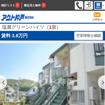
0
0
検討リスト
最近見た物件
お問合せ
塩屋グリーンハイツ（
1
室）
賃料
3.8万円
空室情報を確認