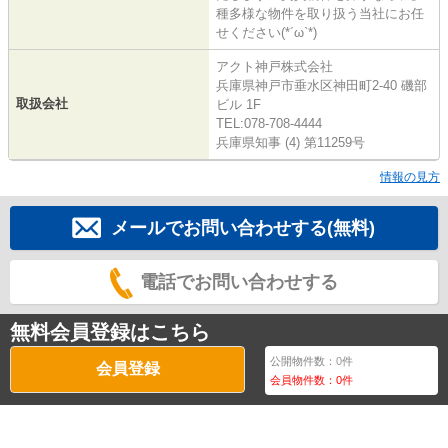
種多様な物件を取り扱う当社にお任
せください(*´ω`*)
アクト神戸株式会社
兵庫県神戸市垂水区神田町2-40 磯部
取扱会社
ビル 1F
TEL:078-708-4444
兵庫県知事 (4) 第11259号
情報の見方
メールでお問い合わせする(無料)
電話でお問い合わせする
無料会員登録はこちら
公開物件数：
0
件
会員登録
会員物件数：
0
件