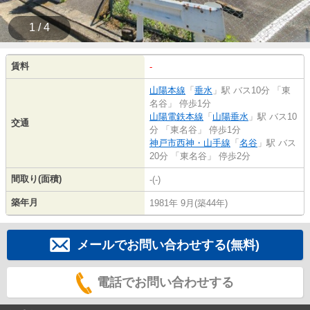
1 / 4
賃料
-
山陽本線
「
垂水
」駅 バス10分 「東
名谷」 停歩1分
山陽電鉄本線
「
山陽垂水
」駅 バス10
交通
分 「東名谷」 停歩1分
神戸市西神・山手線
「
名谷
」駅 バス
20分 「東名谷」 停歩2分
間取り(面積)
-(-)
築年月
1981年 9月(築44年)
メールでお問い合わせする(無料)
電話でお問い合わせする