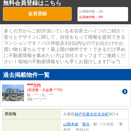
無料会員登録はこちら
公開物件数：
0
件
会員登録
会員物件数：
0
件
多くの方からご好評頂いている名谷富士ハイツのご紹介！
造りとデザインに関して、自信をもって情報を提供できる
マンションです！バス停徒歩3分以内なのでお出かけやお
買い物も楽ちんです！最上階の物件です！できるだけ早め
に不動産情報を集めたい方は当社スタッフまでご連絡くだ
さい！地域の不動産情報をいち早くお届けします(*´ω`*)
過去掲載物件一覧
***
万円
(管理費・共益費 ***円)
敷：***｜礼：***
3階 / *** / ***
所在地
兵庫県
神戸市垂水区
名谷町
867-4
山陽本線
「
垂水
」駅 バス10分 「東
名谷」 停歩1分