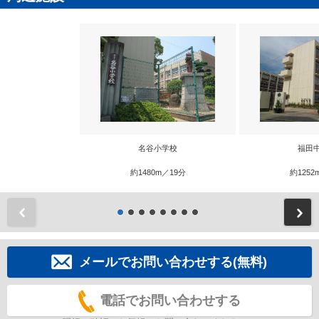
名谷小学校
福田
約1480m／19分
約1252
前
メールでお問い合わせする(無料)
電話でお問い合わせする