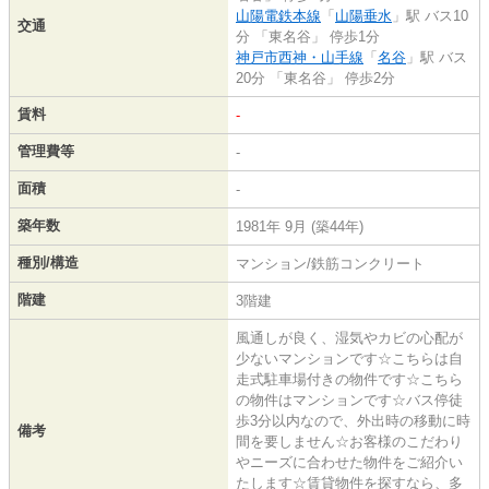
山陽電鉄本線
「
山陽垂水
」駅 バス10
交通
分 「東名谷」 停歩1分
神戸市西神・山手線
「
名谷
」駅 バス
20分 「東名谷」 停歩2分
賃料
-
管理費等
-
面積
-
築年数
1981年 9月 (築44年)
種別/構造
マンション/鉄筋コンクリート
階建
3階建
風通しが良く、湿気やカビの心配が
少ないマンションです☆こちらは自
走式駐車場付きの物件です☆こちら
の物件はマンションです☆バス停徒
歩3分以内なので、外出時の移動に時
備考
間を要しません☆お客様のこだわり
やニーズに合わせた物件をご紹介い
たします☆賃貸物件を探すなら、多