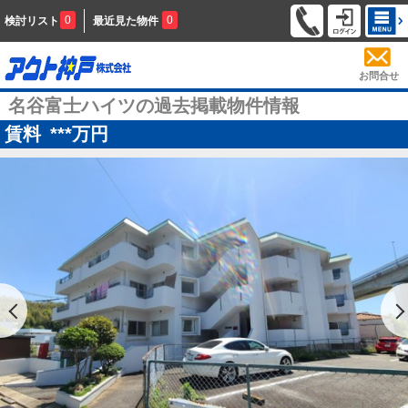
0
0
検討リスト
最近見た物件
お問合せ
名谷富士ハイツの過去掲載物件情報
賃料
***
万円