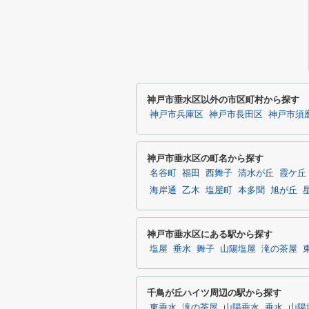
神戸市垂水区以外の市区町村から探す
神戸市兵庫区
神戸市長田区
神戸市須
神戸市垂水区の町名から探す
名谷町
福田
西舞子
清水が丘
霞ケ丘
海岸通
乙木
塩屋町
本多聞
旭が丘
神戸市垂水区にある駅から探す
塩屋
垂水
舞子
山陽塩屋
滝の茶屋
千鳥が丘ハイツ周辺の駅から探す
東垂水
滝の茶屋
山陽垂水
垂水
山陽