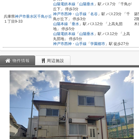
山陽電鉄本線
「
山陽垂水
」駅 バス7分 「千鳥が
丘下」 停歩3分
神戸市西神・山手線
「
名谷
」駅 バス23分 「千
築
兵庫県
神戸市垂水区
千鳥が丘
鳥が丘下」 停歩3分
2
１丁目9-33
山陽本線
「
垂水
」駅 バス12分 「上高丸団
木
地」 停歩5分
山陽電鉄本線
「
山陽垂水
」駅 バス12分 「上高
丸団地」 停歩5分
神戸市西神・山手線
「
学園都市
」駅 徒歩27分
物件情報
周辺施設