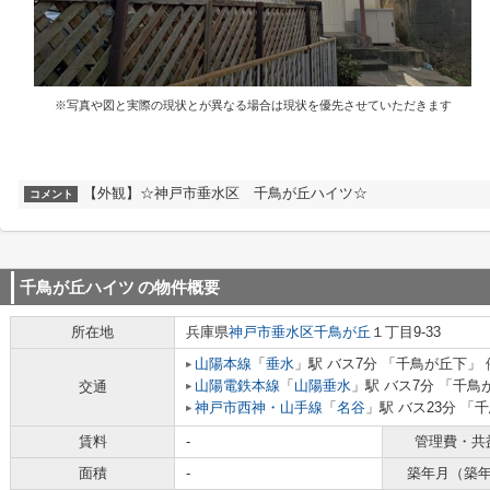
※写真や図と実際の現状とが異なる場合は現状を優先させていただきます
【外観】☆神戸市垂水区 千鳥が丘ハイツ☆
コメント
千鳥が丘ハイツ
の物件概要
所在地
兵庫県
神戸市垂水区
千鳥が丘
１丁目9-33
山陽本線
「
垂水
」駅 バス7分 「千鳥が丘下」 
山陽電鉄本線
「
山陽垂水
」駅 バス7分 「千鳥
交通
神戸市西神・山手線
「
名谷
」駅 バス23分 「
賃料
-
管理費・共
面積
-
築年月（築