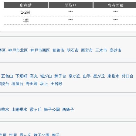
所在階
間取り
専有面積
1-2階
***
***
1階
***
***
磨区
神戸市北区
神戸市西区
姫路市
明石市
西宮市
三木市
高砂市
五色山
下畑町
高丸
城が山
舞子台
泉が丘
山手
星が丘
東垂水
狩口台
星陵台
塩屋台
野田通
坂上
王居殿
東垂水
山陽垂水
霞ヶ丘
舞子公園
西舞子
塩屋
塩屋
霞ヶ丘
舞子公園
舞子