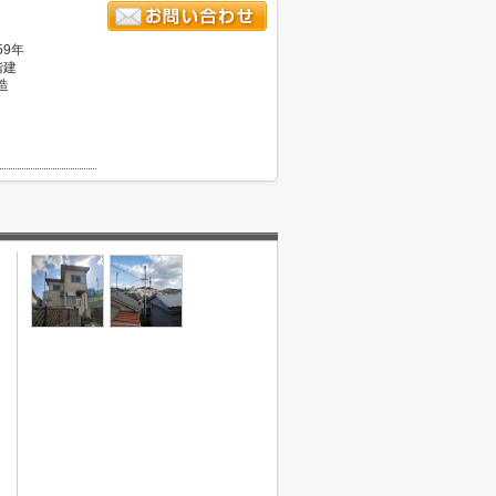
59年
階建
造