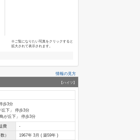
※ご覧になりたい写真をクリックすると
拡大されて表示されます。
情報の見方
【ハイツ】
停歩3分
が丘下」 停歩3分
千鳥が丘下」 停歩3分
益費
-
年数）
1967年 3月 ( 築59年 )