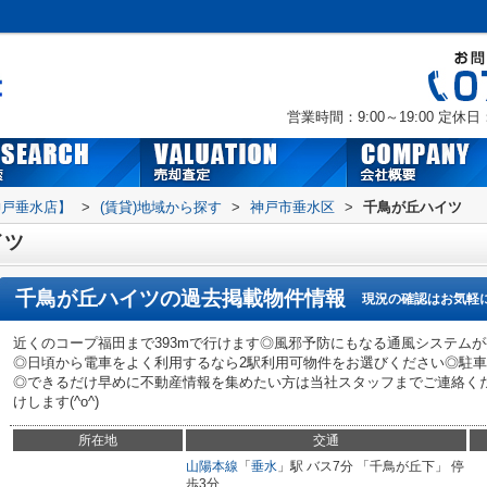
営業時間：9:00～19:00
定休日
神戸垂水店】
>
(賃貸)地域から探す
>
神戸市垂水区
>
千鳥が丘ハイツ
イツ
千鳥が丘ハイツ
の過去掲載物件情報
現況の確認はお気軽
近くのコープ福田まで393mで行けます◎風邪予防にもなる通風システム
◎日頃から電車をよく利用するなら2駅利用可物件をお選びください◎駐車
◎できるだけ早めに不動産情報を集めたい方は当社スタッフまでご連絡く
けします(^o^)
所在地
交通
山陽本線
「
垂水
」駅 バス7分 「千鳥が丘下」 停
歩3分