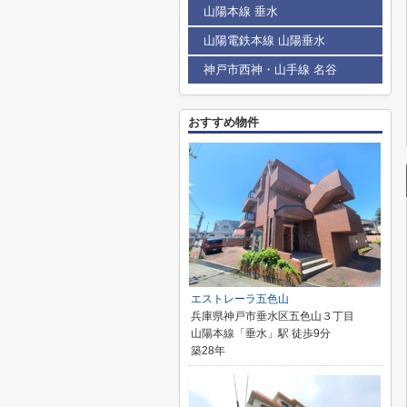
山陽本線 垂水
山陽電鉄本線 山陽垂水
神戸市西神・山手線 名谷
おすすめ物件
エストレーラ五色山
兵庫県神戸市垂水区五色山３丁目
山陽本線「垂水」駅 徒歩9分
築28年