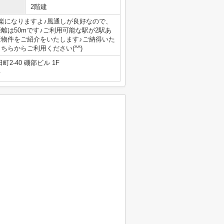
2階建
も楽になりますよ♪風通しが良好なので、
離は50mです♪ご利用可能な駅が2駅あ
産物件をご紹介をいたします♪ご納得いた
らからご利用ください(^^)
2-40 磯部ビル 1F
号