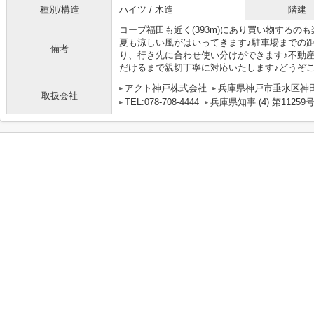
種別/構造
ハイツ / 木造
階建
コープ福田も近く(393m)にあり買い物するの
夏も涼しい風がはいってきます♪駐車場までの距
備考
り、行き先に合わせ使い分けができます♪不動
だけるまで親切丁寧に対応いたします♪どうぞこち
アクト神戸株式会社
兵庫県神戸市垂水区神田町
取扱会社
TEL:078-708-4444
兵庫県知事 (4) 第11259