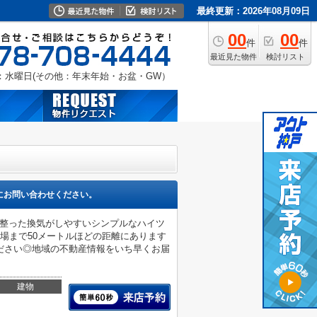
最終更新：2026年08月09日
00
00
件
件
最近見た物件
検討リスト
：水曜日(その他：年末年始・お盆・GW）
にお問い合わせください。
が整った換気がしやすいシンプルなハイツ
場まで50メートルほどの距離にあります
ださい◎地域の不動産情報をいち早くお届
建物