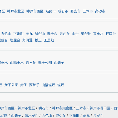
磨区
神戸市北区
神戸市西区
姫路市
明石市
西宮市
三木市
高砂市
五色山
下畑町
高丸
城が山
舞子台
泉が丘
山手
星が丘
東垂水
狩口台
星陵台
塩屋台
野田通
坂上
王居殿
東垂水
山陽垂水
霞ヶ丘
舞子公園
西舞子
屋
舞子公園
舞子
西舞子
山陽塩屋
塩屋
神戸市西区
/
神戸市北区
/
明石市
/
神戸市須磨区
/
三木市
/
神戸市長田区
/
西
竜が岡
/
西舞子
/
清水が丘
/
五色山
/
霞ケ丘
/
下畑町
/
高丸
/
泉が丘