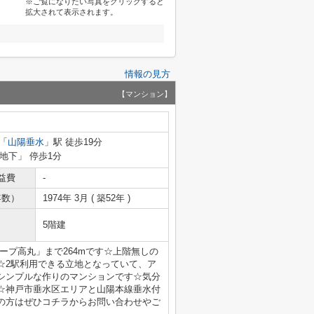
※ご覧になりたい写真をクリックすると
拡大されて表示されます。
情報の見方
【マンション】
「
山陽垂水
」駅 徒歩19分
団地下」 停歩1分
益費
-
年数）
1974年 3月 ( 築52年 )
5階建
ープ高丸」まで264mです☆上階無しの
☆2駅利用できる立地となっていて、ア
シンプルな作りのマンションです☆気分
☆神戸市垂水区エリアと山陽本線垂水付
の方はぜひコチラからお問い合わせやご