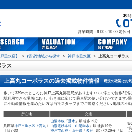
営業時間：9:00～19:00
定休日
神戸垂水店】
>
(賃貸)地域から探す
>
神戸市垂水区
>
上高丸コーポラス
ポラス
上高丸コーポラス
の過去掲載物件情報
現況の確認はお気
歩いて339mのところに神戸上高丸郵便局があります♪バス停まで徒歩3分
駅利用できる場所にあり、行き先に応じて乗車駅の使い分けができます♪駐
に不動産情報を集めたい方は当社スタッフまでご連絡ください♪地域の不動産
所在地
交通
山陽本線
「
垂水
」駅 徒歩19分
築
兵庫県
神戸市垂水区
上高丸
１
山陽電鉄本線
「
山陽垂水
」駅 徒歩19分
5
丁目7-33
神戸市西神・山手線
「
名谷
」駅 バス26分 「団