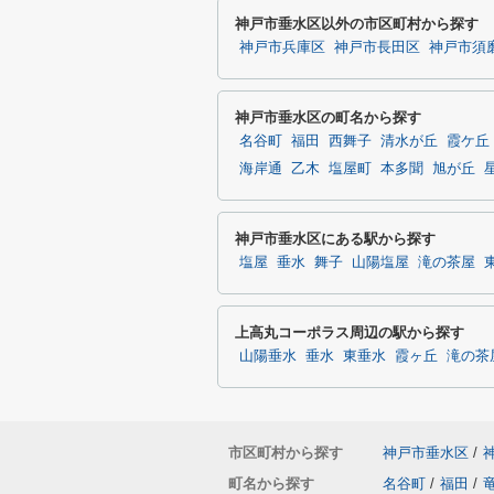
神戸市垂水区以外の市区町村から探す
神戸市兵庫区
神戸市長田区
神戸市須
神戸市垂水区の町名から探す
名谷町
福田
西舞子
清水が丘
霞ケ丘
海岸通
乙木
塩屋町
本多聞
旭が丘
神戸市垂水区にある駅から探す
塩屋
垂水
舞子
山陽塩屋
滝の茶屋
上高丸コーポラス周辺の駅から探す
山陽垂水
垂水
東垂水
霞ヶ丘
滝の茶
市区町村から探す
神戸市垂水区
/
町名から探す
名谷町
/
福田
/