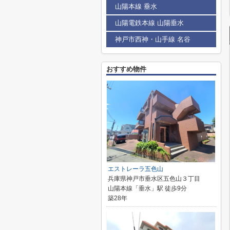
山陽本線 垂水
山陽電鉄本線 山陽垂水
神戸市西神・山手線 名谷
おすすめ物件
エストレーラ五色山
兵庫県神戸市垂水区五色山３丁目
山陽本線「垂水」駅 徒歩9分
築28年