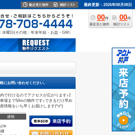
最終更新：2026年08月08日
00
00
件
件
最近見た物件
検討リスト
：水曜日(その他：年末年始・お盆・GW）
軽にお問い合わせください。
以内で行けるのでアクセスが広がります♪2
車場まで50mの物件です♪できるだけ早め
情報をいち早くお届けします(^o^)
建物
52年
階建