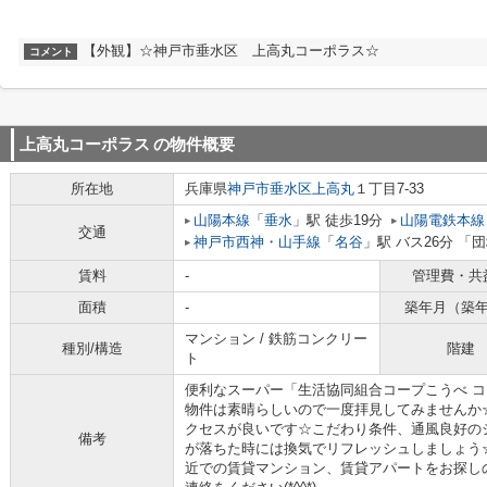
【外観】☆神戸市垂水区 上高丸コーポラス☆
コメント
上高丸コーポラス
の物件概要
所在地
兵庫県
神戸市垂水区
上高丸
１丁目7-33
山陽本線
「
垂水
」駅 徒歩19分
山陽電鉄本線
交通
神戸市西神・山手線
「
名谷
」駅 バス26分 「
賃料
-
管理費・共
面積
-
築年月（築
マンション / 鉄筋コンクリー
種別/構造
階建
ト
便利なスーパー「生活協同組合コープこうべ コ
物件は素晴らしいので一度拝見してみませんか
クセスが良いです☆こだわり条件、通風良好の
備考
が落ちた時には換気でリフレッシュしましょう
近での賃貸マンション、賃貸アパートをお探し