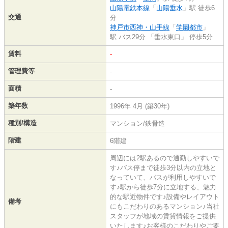
山陽電鉄本線
「
山陽垂水
」駅 徒歩6
交通
分
神戸市西神・山手線
「
学園都市
」
駅 バス29分 「垂水東口」 停歩5分
賃料
-
管理費等
-
面積
-
築年数
1996年 4月 (築30年)
種別/構造
マンション/鉄骨造
階建
6階建
周辺には2駅あるので通勤しやすいで
す♪バス停まで徒歩3分以内の立地と
なっていて、バスが利用しやすいで
す♪駅から徒歩7分に立地する、魅力
的な駅近物件です♪設備やレイアウト
備考
にもこだわりのあるマンション♪当社
スタッフが地域の賃貸情報をご提供
いたします♪お客様のこだわりやご要