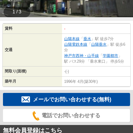
1 / 3
賃料
-
山陽本線
「
垂水
」駅 徒歩7分
山陽電鉄本線
「
山陽垂水
」駅 徒歩6
交通
分
神戸市西神・山手線
「
学園都市
」
駅 バス29分 「垂水東口」 停歩5分
間取り(面積)
-(-)
築年月
1996年 4月(築30年)
メールでお問い合わせする(無料)
電話でお問い合わせする
無料会員登録はこちら