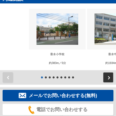
垂水小学校
垂水
約383m／5分
約1934
前
メールでお問い合わせする(無料)
電話でお問い合わせする