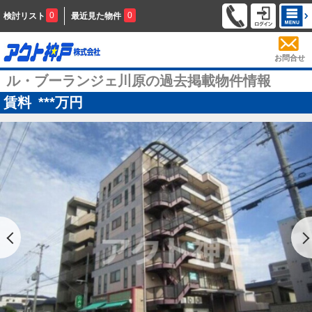
0
0
検討リスト
最近見た物件
お問合せ
ル・ブーランジェ川原の過去掲載物件情報
賃料
***
万円