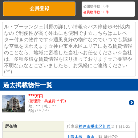
公開物件数：
0
件
会員登録
会員物件数：
0
件
ル・ブーランジェ川原の詳しい情報☆バス停徒歩3分以内
なので利便性が高く外出にも便利です☆こちらはエレベー
ター付きの物件です☆通風良好の物件なのでいつでも新鮮
な空気を味わえます☆神戸市垂水区エリアにある賃貸情報
のことなら、地域に密着した当社へお任せください☆当社
は、多種多様な賃貸情報を取り扱っております☆ご要望や
不明な点などございましたら、お気軽にご連絡ください
(^^)
過去掲載物件一覧
***
万円
(管理費・共益費 ***円)
敷：***｜礼：***
6階 / *** / ***
所在地
兵庫県
神戸市垂水区
川原
２丁目1-23
山陽本線
「
垂水
」駅 徒歩7分