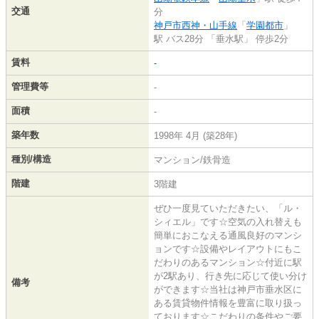
交通
分
神戸市西神・山手線
「
学園都市
」
駅 バス28分 「垂水駅」 停歩2分
賃料
-
管理費等
-
面積
-
築年数
1998年 4月 (築28年)
種別/構造
マンション/鉄骨造
階建
3階建
ぜひ一度見ていただきたい、「ル・
シィエル」です☆空気の入れ替えも
簡単におこなえる通風良好のマンシ
ョンです☆設備やレイアウトにもこ
だわりのあるマンション☆付近に駅
が2駅あり、行き先に応じて使い分け
備考
ができます☆当社は神戸市垂水区に
ある賃貸物件情報を豊富に取り扱っ
ております☆こだわりの条件やご要