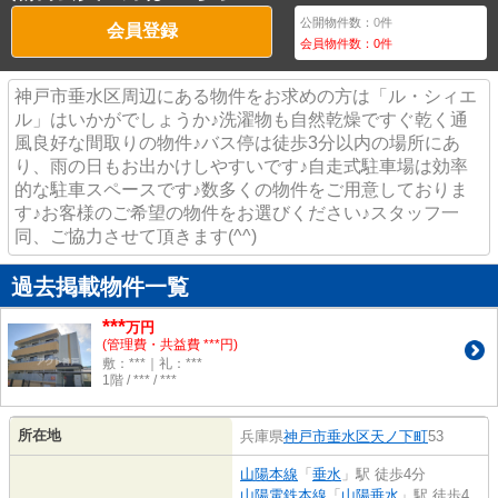
公開物件数：
0
件
会員登録
会員物件数：
0
件
神戸市垂水区周辺にある物件をお求めの方は「ル・シィエ
ル」はいかがでしょうか♪洗濯物も自然乾燥ですぐ乾く通
風良好な間取りの物件♪バス停は徒歩3分以内の場所にあ
り、雨の日もお出かけしやすいです♪自走式駐車場は効率
的な駐車スペースです♪数多くの物件をご用意しておりま
す♪お客様のご希望の物件をお選びください♪スタッフ一
同、ご協力させて頂きます(^^)
過去掲載物件一覧
***
万円
(管理費・共益費 ***円)
敷：***｜礼：***
1階 / *** / ***
所在地
兵庫県
神戸市垂水区
天ノ下町
53
山陽本線
「
垂水
」駅 徒歩4分
山陽電鉄本線
「
山陽垂水
」駅 徒歩4