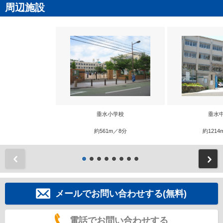
周辺施設
垂水小学校
垂水
約561m／8分
約1214
前
メールでお問い合わせする(無料)
電話でお問い合わせする