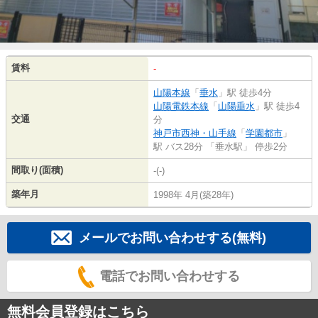
賃料
-
山陽本線
「
垂水
」駅 徒歩4分
山陽電鉄本線
「
山陽垂水
」駅 徒歩4
交通
分
神戸市西神・山手線
「
学園都市
」
駅 バス28分 「垂水駅」 停歩2分
間取り(面積)
-(-)
築年月
1998年 4月(築28年)
メールでお問い合わせする(無料)
電話でお問い合わせする
無料会員登録はこちら