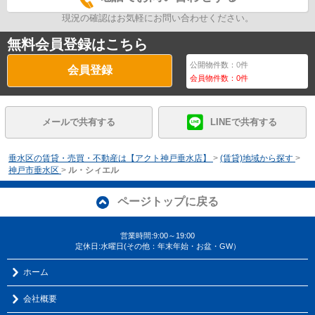
現況の確認はお気軽にお問い合わせください。
無料会員登録はこちら
公開物件数：
0
件
会員登録
会員物件数：
0
件
メールで共有する
LINEで共有する
垂水区の賃貸・売買・不動産は【アクト神戸垂水店】
>
(賃貸)地域から探す
>
神戸市垂水区
>
ル・シィエル
ページトップに戻る
営業時間:9:00～19:00
定休日:水曜日(その他：年末年始・お盆・GW）
ホーム
会社概要