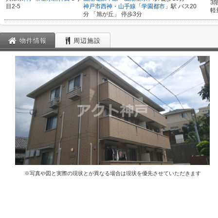
3
目2-5
神戸市西神・山手線
「
学園都市
」駅 バス20
軽
分 「旭が丘」 停歩3分
物件情報
周辺施設
※写真や図と実際の現状とが異なる場合は現状を優先させていただきます