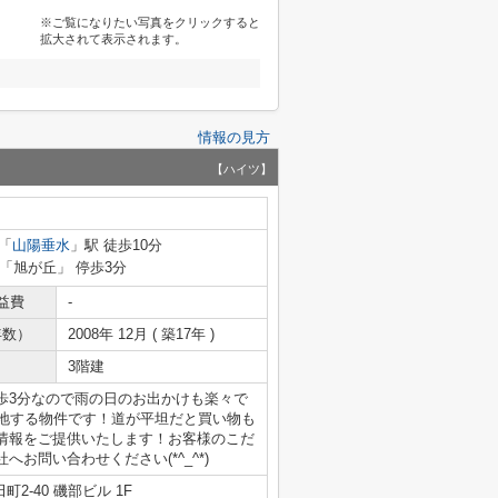
※ご覧になりたい写真をクリックすると
拡大されて表示されます。
情報の見方
【ハイツ】
「
山陽垂水
」駅 徒歩10分
 「旭が丘」 停歩3分
益費
-
年数）
2008年 12月 ( 築17年 )
3階建
歩3分なので雨の日のお出かけも楽々で
立地する物件です！道が平坦だと買い物も
情報をご提供いたします！お客様のこだ
お問い合わせください(*^_^*)
2-40 磯部ビル 1F