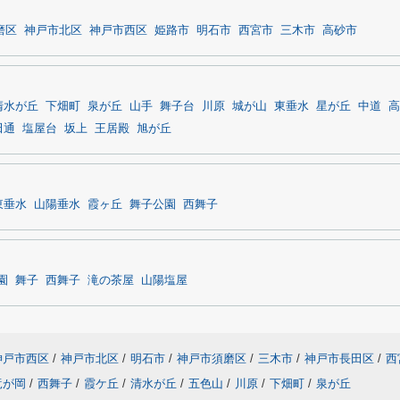
磨区
神戸市北区
神戸市西区
姫路市
明石市
西宮市
三木市
高砂市
清水が丘
下畑町
泉が丘
山手
舞子台
川原
城が山
東垂水
星が丘
中道
高
田通
塩屋台
坂上
王居殿
旭が丘
東垂水
山陽垂水
霞ヶ丘
舞子公園
西舞子
園
舞子
西舞子
滝の茶屋
山陽塩屋
神戸市西区
/
神戸市北区
/
明石市
/
神戸市須磨区
/
三木市
/
神戸市長田区
/
西
竜が岡
/
西舞子
/
霞ケ丘
/
清水が丘
/
五色山
/
川原
/
下畑町
/
泉が丘