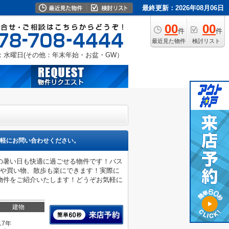
最終更新：2026年08月06日
00
00
件
件
最近見た物件
検討リスト
：水曜日(その他：年末年始・お盆・GW）
軽にお問い合わせください。
の暑い日も快適に過ごせる物件です！バス
動や買い物、散歩も楽にできます！実際に
物件をご紹介いたします！どうぞお気軽に
建物
17年