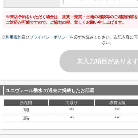
※来店予約をいただく場合は、賃貸・売買・土地の相談等のご相談内容を
ご対応が可能ですので、ご協力の程、宜しくお願い申し上げます。
※
利用規約
及び
プライバシーポリシー
を必ずお読みください。左記内容に同
さい。
未入力項目がありま
ユニヴェール垂水
の過去に掲載したお部屋
所在階
間取り
専有面積
1階
***
***
1階
***
***