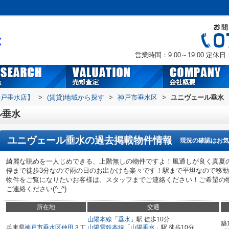
営業時間：9:00～19:00
定休日
神戸垂水店】
>
(賃貸)地域から探す
>
神戸市垂水区
>
ユニヴェール垂水
ル垂水
ユニヴェール垂水
の過去掲載物件情報
現況の確認はお気
綺麗な眺めを一人じめできる、上階無しの物件ですよ！風通しが良く真夏
停まで徒歩3分なので雨の日のお出かけも楽々です！駅まで平坦なので移
物件をご覧になりたいお客様は、スタッフまでご連絡ください！ご希望の
ご連絡ください(^_^)
所在地
交通
山陽本線
「
垂水
」駅 徒歩10分
築
兵庫県
神戸市垂水区
仲田
３丁
山陽電鉄本線
「
山陽垂水
」駅 徒歩10分