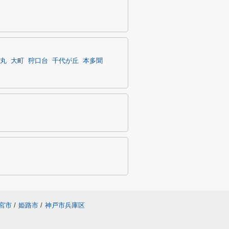
丸
大町
狩口台
千代が丘
本多聞
宮市
/
姫路市
/
神戸市兵庫区