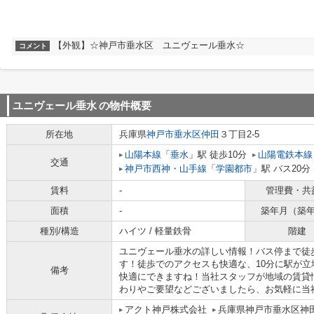
【外観】☆神戸市垂水区 ユニヴェール垂水☆
コメント
ユニヴェール垂水
の物件概要
所在地
兵庫県
神戸市垂水区
仲田
３丁目2-5
山陽本線
「
垂水
」駅 徒歩10分
山陽電鉄本線
交通
神戸市西神・山手線
「
学園都市
」駅 バス20分
賃料
-
管理費・共
面積
-
築年月（築
種別/構造
ハイツ / 軽量鉄骨
階建
ユニヴェール垂水の詳しい情報！バス停まで徒
す！徒歩でのアクセスも快適な、10分に駅が
備考
快適にできますね！当社スタッフが地域の賃貸
わりやご要望などございましたら、お気軽に当社へ
アクト神戸株式会社
兵庫県神戸市垂水区神田町