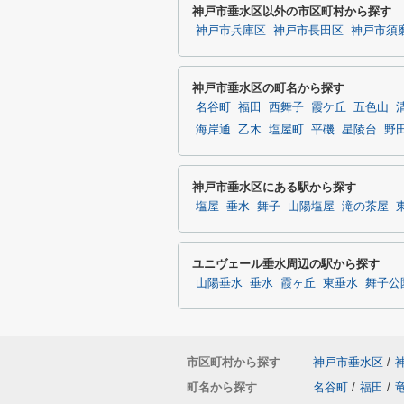
神戸市垂水区以外の市区町村から探す
神戸市兵庫区
神戸市長田区
神戸市須
神戸市垂水区の町名から探す
名谷町
福田
西舞子
霞ケ丘
五色山
海岸通
乙木
塩屋町
平磯
星陵台
野
神戸市垂水区にある駅から探す
塩屋
垂水
舞子
山陽塩屋
滝の茶屋
ユニヴェール垂水周辺の駅から探す
山陽垂水
垂水
霞ヶ丘
東垂水
舞子公
市区町村から探す
神戸市垂水区
/
町名から探す
名谷町
/
福田
/