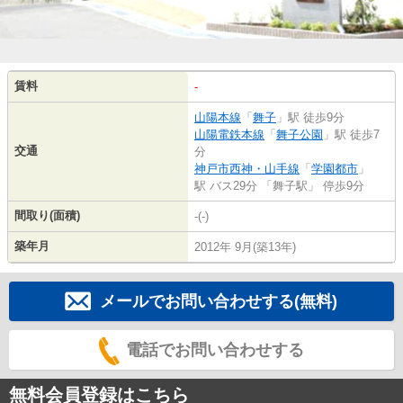
賃料
-
山陽本線
「
舞子
」駅 徒歩9分
山陽電鉄本線
「
舞子公園
」駅 徒歩7
交通
分
神戸市西神・山手線
「
学園都市
」
駅 バス29分 「舞子駅」 停歩9分
間取り(面積)
-(-)
築年月
2012年 9月(築13年)
メールでお問い合わせする(無料)
電話でお問い合わせする
無料会員登録はこちら