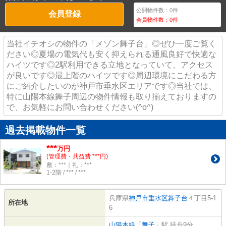
公開物件数：
0
件
会員登録
会員物件数：
0
件
当社イチオシの物件の「メゾン舞子台」◎ぜひ一度ご覧く
ださい◎夏場の電気代も安く抑えられる通風良好で快適な
ハイツです◎2駅利用できる立地となっていて、アクセス
が良いです◎最上階のハイツです◎周辺環境にこだわる方
にご紹介したいのが神戸市垂水区エリアです◎当社では、
特に山陽本線舞子周辺の物件情報も取り揃えておりますの
で、お気軽にお問い合わせください(^o^)
過去掲載物件一覧
***
万円
(管理費・共益費 ***円)
敷：***｜礼：***
1-2階 / *** / ***
兵庫県
神戸市垂水区
舞子台
４丁目5-1
所在地
6
山陽本線
「
舞子
」駅 徒歩9分