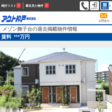
0
0
検討リスト
最近見た物件
お問合せ
メゾン舞子台の過去掲載物件情報
賃料
***
万円