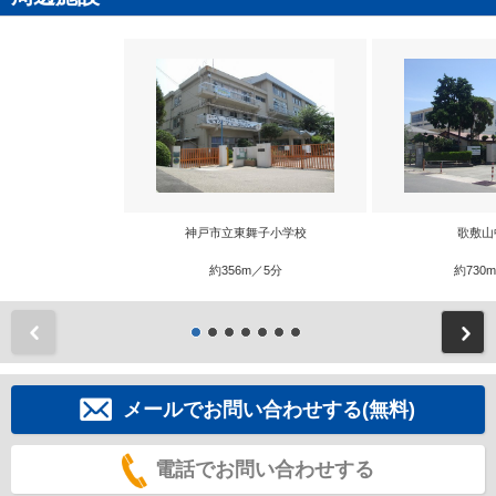
神戸市立東舞子小学校
歌敷山
約356m／5分
約730
前
メールでお問い合わせする(無料)
電話でお問い合わせする