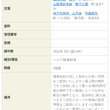
山陽電鉄本線
「
舞子公園
」駅 徒歩7
交通
分
神戸市西神・山手線
「
学園都市
」
駅 バス29分 「舞子駅」 停歩9分
賃料
-
管理費等
-
面積
-
築年数
2012年 9月 (築13年)
種別/構造
ハイツ/軽量鉄骨
階建
2階建
通風良好の涼しく気持ちの良い空間
をご提供いたします☆最上階の物件
です☆目的に応じて選べる2駅利用可
能な物件です☆根強いニーズを誇る
駅近の物件となり、徒歩9分に駅があ
備考
ります☆当社スタッフが地域の賃貸
情報をご提供いたします☆お客様の
こだわりやご要望などございました