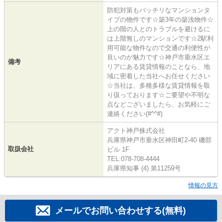
防犯対策もバッチリなマンションタ
イプの物件です☆築3年の築浅物件☆
上の階の人とのトラブルを避けるに
は上階無しのマンションです☆2駅利
用可能な物件なので交通の利便性が
良いのが魅力です☆神戸市垂水区エ
備考
リアにある賃貸情報のことなら、地
域に密着した当社へお任せください
☆当社は、多種多様な賃貸情報を取
り扱っております☆ご要望や不明な
点などございましたら、お気軽にご
連絡ください(#^^#)
アクト神戸株式会社
兵庫県神戸市垂水区神田町2-40 磯部
取扱会社
ビル 1F
TEL:078-708-4444
兵庫県知事 (4) 第11259号
情報の見方
メールでお問い合わせする(無料)