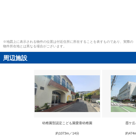
※地図上に表示される物件の位置は付近住所に所在することを表すものであり、実際の
物件所在地とは異なる場合がございます。
周辺施設
幼稚園型認定こども園愛垂幼稚園
霞ケ丘
約1073m／14分
約474