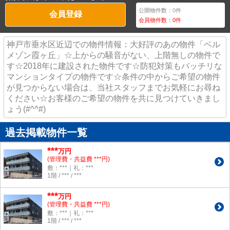
公開物件数：
0
件
会員登録
会員物件数：
0
件
神戸市垂水区近辺での物件情報：大好評のあの物件「ベル
メゾン霞ヶ丘」☆上からの騒音がない、上階無しの物件で
す☆2018年に建設された物件です☆防犯対策もバッチリな
マンションタイプの物件です☆条件の中からご希望の物件
が見つからない場合は、当社スタッフまでお気軽にお尋ね
ください☆お客様のご希望の物件を共に見つけていきまし
ょう(#^^#)
過去掲載物件一覧
***
万円
(管理費・共益費 ***円)
敷：***｜礼：***
1階 / *** / ***
***
万円
(管理費・共益費 ***円)
敷：***｜礼：***
1階 / *** / ***