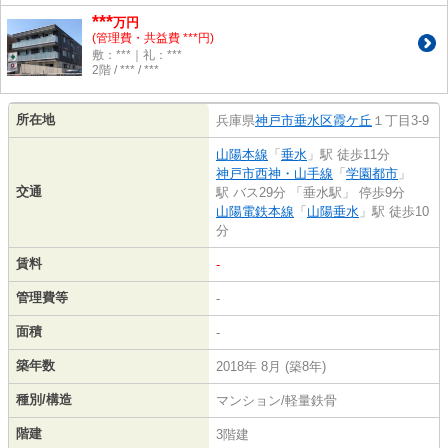
***
万円
(管理費・共益費 ***円)
敷：***｜礼：***
2階 / *** / ***
所在地
兵庫県
神戸市垂水区
霞ケ丘
１丁目3-9
山陽本線
「
垂水
」駅 徒歩11分
神戸市西神・山手線
「
学園都市
」
交通
駅 バス29分 「垂水駅」 停歩9分
山陽電鉄本線
「
山陽垂水
」駅 徒歩10
分
賃料
-
管理費等
-
面積
-
築年数
2018年 8月 (築8年)
種別/構造
マンション/軽量鉄骨
階建
3階建