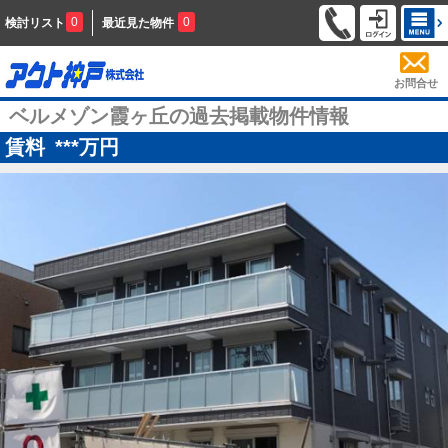
0
0
検討リスト
最近見た物件
お問合せ
ベルメゾン霞ヶ丘の過去掲載物件情報
賃料
***
万円