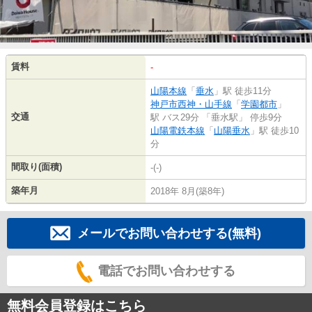
賃料
-
山陽本線
「
垂水
」駅 徒歩11分
神戸市西神・山手線
「
学園都市
」
交通
駅 バス29分 「垂水駅」 停歩9分
山陽電鉄本線
「
山陽垂水
」駅 徒歩10
分
間取り(面積)
-(-)
築年月
2018年 8月(築8年)
メールでお問い合わせする(無料)
電話でお問い合わせする
無料会員登録はこちら