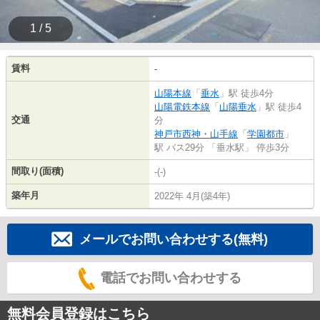
1 / 5
賃料
-
山陽本線
「
垂水
」駅 徒歩4分
山陽電鉄本線
「
山陽垂水
」駅 徒歩4
交通
分
神戸市西神・山手線
「
学園都市
」
駅 バス29分 「垂水駅」 停歩3分
間取り(面積)
-(-)
築年月
2022年 4月(築4年)
メールでお問い合わせする(無料)
電話でお問い合わせする
無料会員登録はこちら