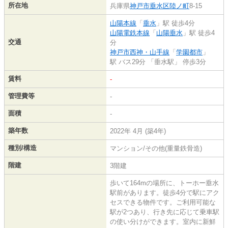
所在地
兵庫県
神戸市垂水区
陸ノ町
8-15
山陽本線
「
垂水
」駅 徒歩4分
山陽電鉄本線
「
山陽垂水
」駅 徒歩4
交通
分
神戸市西神・山手線
「
学園都市
」
駅 バス29分 「垂水駅」 停歩3分
賃料
-
管理費等
-
面積
-
築年数
2022年 4月 (築4年)
種別/構造
マンション/その他(重量鉄骨造)
階建
3階建
歩いて164mの場所に、トーホー垂水
駅前があります。徒歩4分で駅にアク
セスできる物件です。ご利用可能な
駅が2つあり、行き先に応じて乗車駅
の使い分けができます。室内に新鮮