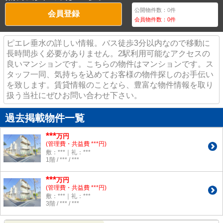
公開物件数：
0
件
会員登録
会員物件数：
0
件
ピエレ垂水の詳しい情報。バス徒歩3分以内なので移動に
長時間歩く必要がありません。2駅利用可能なアクセスの
良いマンションです。こちらの物件はマンションです。ス
タッフ一同、気持ちを込めてお客様の物件探しのお手伝い
を致します。賃貸情報のことなら、豊富な物件情報を取り
扱う当社にぜひお問い合わせ下さい。
過去掲載物件一覧
***
万円
(管理費・共益費 ***円)
敷：***｜礼：***
1階 / *** / ***
***
万円
(管理費・共益費 ***円)
敷：***｜礼：***
3階 / *** / ***