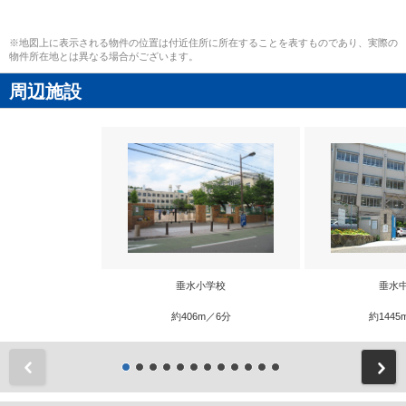
※地図上に表示される物件の位置は付近住所に所在することを表すものであり、実際の
物件所在地とは異なる場合がございます。
周辺施設
垂水小学校
垂水
約406m／6分
約1445
前