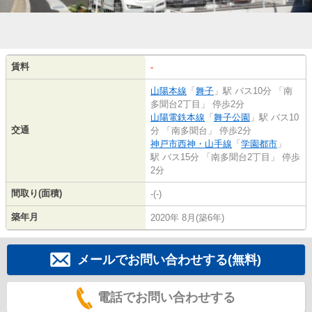
賃料
-
山陽本線
「
舞子
」駅 バス10分 「南
多聞台2丁目」 停歩2分
山陽電鉄本線
「
舞子公園
」駅 バス10
交通
分 「南多聞台」 停歩2分
神戸市西神・山手線
「
学園都市
」
駅 バス15分 「南多聞台2丁目」 停歩
2分
間取り(面積)
-(-)
築年月
2020年 8月(築6年)
メールでお問い合わせする(無料)
電話でお問い合わせする