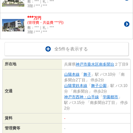
敷：***｜礼：***
3階 / *** / ***
***
万円
(管理費・共益費 ***円)
敷：***｜礼：***
3階 / *** / ***
全5件を表示する
所在地
兵庫県
神戸市垂水区
南多聞台
２丁目9
山陽本線
「
舞子
」駅 バス10分 「南
多聞台2丁目」 停歩2分
山陽電鉄本線
「
舞子公園
」駅 バス10
交通
分 「南多聞台」 停歩2分
神戸市西神・山手線
「
学園都市
」
駅 バス15分 「南多聞台2丁目」 停歩
2分
賃料
-
管理費等
-