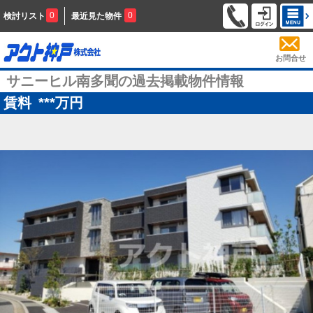
0
0
検討リスト
最近見た物件
お問合せ
サニーヒル南多聞の過去掲載物件情報
賃料
***
万円