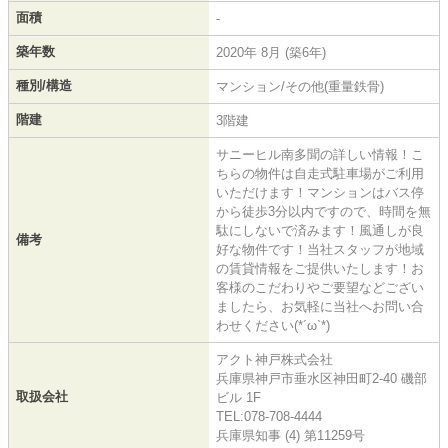
面積
-
築年数
2020年 8月 (築6年)
種別/構造
マンション/その他(重量鉄骨)
階建
3階建
サニーヒル南多聞の詳しい情報！こ
ちらの物件は自走式駐車場がご利用
いただけます！マンションはバス停
から徒歩3分以内ですので、時間を無
駄にしないで済みます！風通しが良
備考
好な物件です！当社スタッフが地域
の賃貸情報をご提供いたします！お
客様のこだわりやご要望などござい
ましたら、お気軽に当社へお問い合
わせください(*´ω`*)
アクト神戸株式会社
兵庫県神戸市垂水区神田町2-40 磯部
取扱会社
ビル 1F
TEL:078-708-4444
兵庫県知事 (4) 第11259号