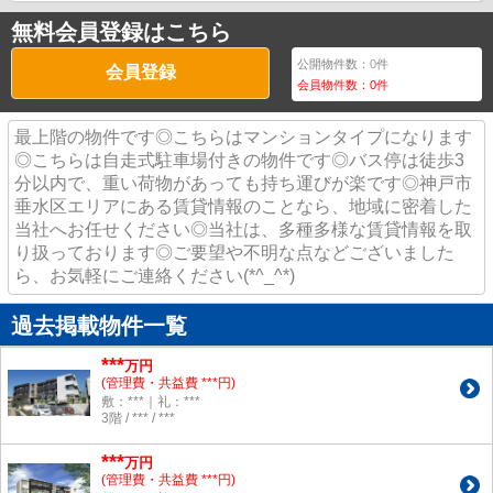
無料会員登録はこちら
公開物件数：
0
件
会員登録
会員物件数：
0
件
最上階の物件です◎こちらはマンションタイプになります
◎こちらは自走式駐車場付きの物件です◎バス停は徒歩3
分以内で、重い荷物があっても持ち運びが楽です◎神戸市
垂水区エリアにある賃貸情報のことなら、地域に密着した
当社へお任せください◎当社は、多種多様な賃貸情報を取
り扱っております◎ご要望や不明な点などございました
ら、お気軽にご連絡ください(*^_^*)
過去掲載物件一覧
***
万円
(管理費・共益費 ***円)
敷：***｜礼：***
3階 / *** / ***
***
万円
(管理費・共益費 ***円)