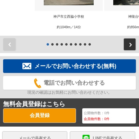
神戸市立西脇小学校
神陵台
約1049m／14分
約856
前
メールでお問い合わせする(無料)
電話でお問い合わせする
現況の確認はお気軽にお問い合わせください。
無料会員登録はこちら
公開物件数：
0
件
会員登録
会員物件数：
0
件
メールで共有する
LINEで共有する