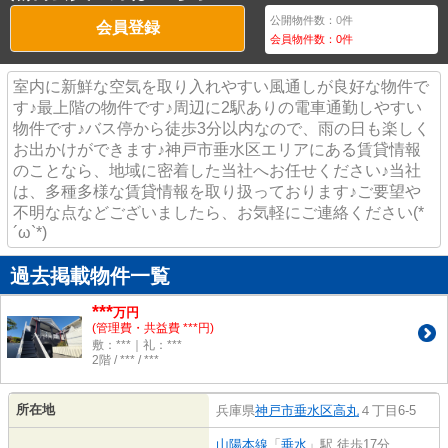
公開物件数：
0
件
会員登録
会員物件数：
0
件
室内に新鮮な空気を取り入れやすい風通しが良好な物件で
す♪最上階の物件です♪周辺に2駅ありの電車通勤しやすい
物件です♪バス停から徒歩3分以内なので、雨の日も楽しく
お出かけができます♪神戸市垂水区エリアにある賃貸情報
のことなら、地域に密着した当社へお任せください♪当社
は、多種多様な賃貸情報を取り扱っております♪ご要望や
不明な点などございましたら、お気軽にご連絡ください(*
´ω`*)
過去掲載物件一覧
***
万円
(管理費・共益費 ***円)
敷：***｜礼：***
2階 / *** / ***
所在地
兵庫県
神戸市垂水区
高丸
４丁目6-5
山陽本線
「
垂水
」駅 徒歩17分