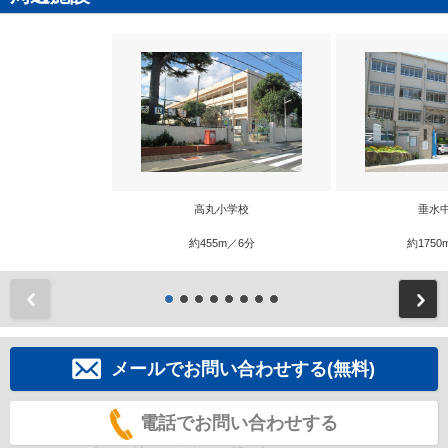
高丸小学校
垂水
約455m／6分
約1750
前
メールでお問い合わせする(無料)
電話でお問い合わせする