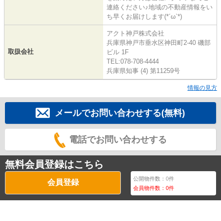
連絡ください♪地域の不動産情報をい
ち早くお届けします(*´ω`*)
アクト神戸株式会社
兵庫県神戸市垂水区神田町2-40 磯部
取扱会社
ビル 1F
TEL:078-708-4444
兵庫県知事 (4) 第11259号
情報の見方
メールでお問い合わせする(無料)
電話でお問い合わせする
無料会員登録はこちら
公開物件数：
0
件
会員登録
会員物件数：
0
件