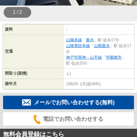
1 / 2
賃料
-
山陽本線
「
垂水
」駅 徒歩17分
山陽電鉄本線
「
山陽垂水
」駅 徒歩17
交通
分
神戸市西神・山手線
「
学園都市
」
駅 徒歩25分
間取り(面積)
-(-)
築年月
1992年 1月(築34年)
メールでお問い合わせする(無料)
電話でお問い合わせする
無料会員登録はこちら