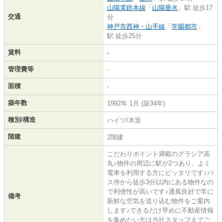
山陽電鉄本線
「
山陽垂水
」駅 徒歩17
交通
分
神戸市西神・山手線
「
学園都市
」
駅 徒歩25分
賃料
-
管理費等
-
面積
-
築年数
1992年 1月 (築34年)
種別/構造
ハイツ/木造
階建
2階建
こだわりポイント満載のグラシア高
丸♪物件の周辺に駅が2つあり、よく
電車を利用する方にピッタリです♪バ
ス停から徒歩3分以内にある物件なの
で利便性が高いです♪通風良好で常に
備考
新鮮な空気を送り込む物件をご案内
します♪できるだけ早めに不動産情報
を集めたい方は当社スタッフまでご