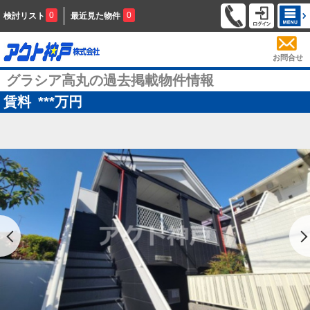
0
0
検討リスト
最近見た物件
お問合せ
グラシア高丸の過去掲載物件情報
賃料
***
万円