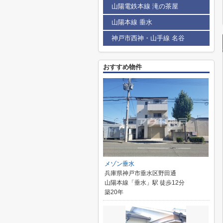
山陽電鉄本線 滝の茶屋
山陽本線 垂水
神戸市西神・山手線 名谷
おすすめ物件
メゾン垂水
兵庫県神戸市垂水区野田通
山陽本線「垂水」駅 徒歩12分
築20年