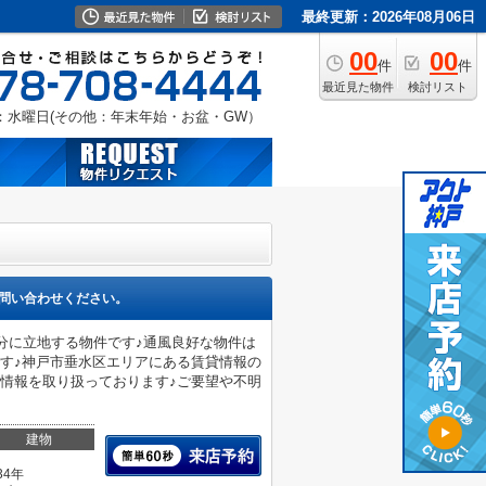
最終更新：2026年08月06日
00
00
件
件
最近見た物件
検討リスト
：水曜日(その他：年末年始・お盆・GW）
問い合わせください。
分に立地する物件です♪通風良好な物件は
す♪神戸市垂水区エリアにある賃貸情報の
情報を取り扱っております♪ご要望や不明
建物
34年