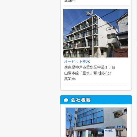
築36年
オービット垂水
兵庫県神戸市垂水区中道１丁目
山陽本線「垂水」駅 徒歩8分
築31年