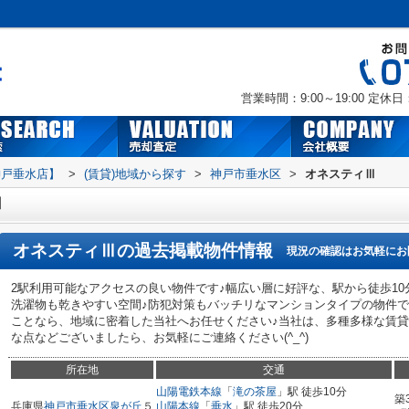
営業時間：9:00～19:00
定休日
神戸垂水店】
>
(賃貸)地域から探す
>
神戸市垂水区
>
オネスティⅢ
Ⅲ
オネスティⅢ
の過去掲載物件情報
現況の確認はお気軽にお
2駅利用可能なアクセスの良い物件です♪幅広い層に好評な、駅から徒歩10
洗濯物も乾きやすい空間♪防犯対策もバッチリなマンションタイプの物件で
ことなら、地域に密着した当社へお任せください♪当社は、多種多様な賃貸
な点などございましたら、お気軽にご連絡ください(^_^)
所在地
交通
山陽電鉄本線
「
滝の茶屋
」駅 徒歩10分
築
兵庫県
神戸市垂水区
泉が丘
５
山陽本線
「
垂水
」駅 徒歩20分