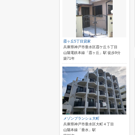
霞ヶ丘5丁目貸家
兵庫県神戸市垂水区霞ケ丘５丁目
山陽電鉄本線「霞ヶ丘」駅 徒歩9分
築71年
メゾンブランシェ大町
兵庫県神戸市垂水区大町４丁目
山陽本線「垂水」駅