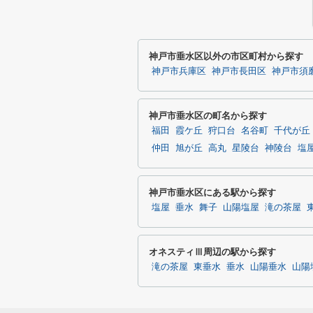
神戸市垂水区以外の市区町村から探す
神戸市兵庫区
神戸市長田区
神戸市須
神戸市垂水区の町名から探す
福田
霞ケ丘
狩口台
名谷町
千代が丘
仲田
旭が丘
高丸
星陵台
神陵台
塩
神戸市垂水区にある駅から探す
塩屋
垂水
舞子
山陽塩屋
滝の茶屋
オネスティⅢ周辺の駅から探す
滝の茶屋
東垂水
垂水
山陽垂水
山陽