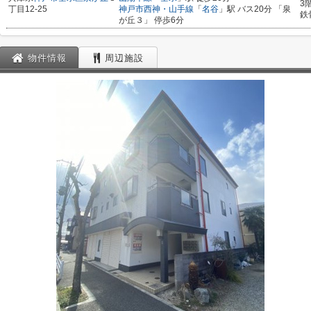
3
丁目12-25
神戸市西神・山手線
「
名谷
」駅 バス20分 「泉
鉄
が丘３」 停歩6分
物件情報
周辺施設