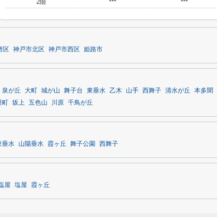
2階
***
***
磨区
神戸市北区
神戸市西区
姫路市
泉が丘
大町
城が山
舞子台
東垂水
乙木
山手
西舞子
清水が丘
本多聞
屋町
坂上
五色山
川原
千鳥が丘
東垂水
山陽垂水
霞ヶ丘
舞子公園
西舞子
塩屋
塩屋
霞ヶ丘