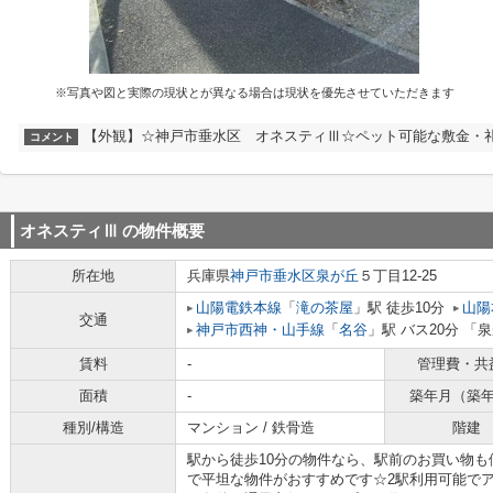
※写真や図と実際の現状とが異なる場合は現状を優先させていただきます
【外観】☆神戸市垂水区 オネスティⅢ☆ペット可能な敷金・
コメント
オネスティⅢ
の物件概要
所在地
兵庫県
神戸市垂水区
泉が丘
５丁目12-25
山陽電鉄本線
「
滝の茶屋
」駅 徒歩10分
山陽
交通
神戸市西神・山手線
「
名谷
」駅 バス20分 「
賃料
-
管理費・共
面積
-
築年月（築
種別/構造
マンション / 鉄骨造
階建
駅から徒歩10分の物件なら、駅前のお買い物
で平坦な物件がおすすめです☆2駅利用可能で