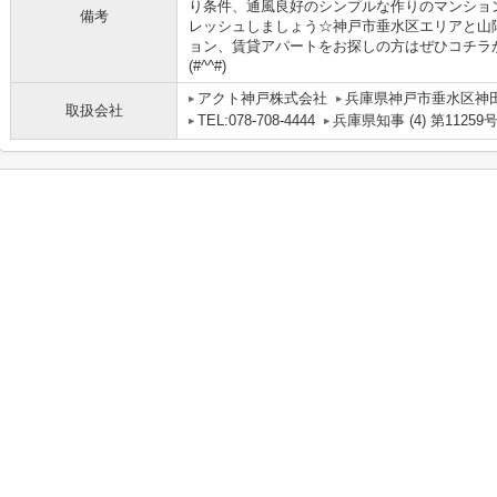
り条件、通風良好のシンプルな作りのマンショ
備考
レッシュしましょう☆神戸市垂水区エリアと山
ョン、賃貸アパートをお探しの方はぜひコチラ
(#^^#)
アクト神戸株式会社
兵庫県神戸市垂水区神田町
取扱会社
TEL:078-708-4444
兵庫県知事 (4) 第11259