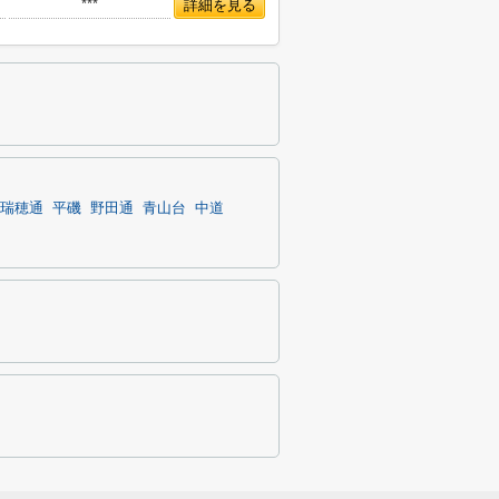
***
詳細を見る
瑞穂通
平磯
野田通
青山台
中道