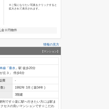
※ご覧になりたい写真をクリックすると
拡大されて表示されます。
礼金０円物件
情報の見方
【マンション】
本線
「
垂水
」駅 徒歩20分
泉が丘３」 停歩6分
益費
-
年数）
1992年 3月 ( 築34年 )
3階建
も便利です☆楽に駅へ行きたい方には駅ま
アクセスの良いマンションです☆こだわ