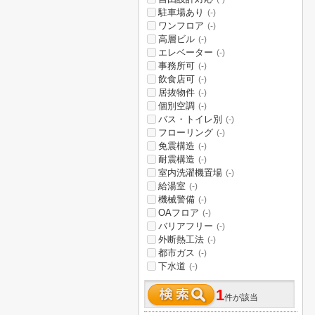
駐車場あり
(-)
ワンフロア
(-)
高層ビル
(-)
エレベーター
(-)
事務所可
(-)
飲食店可
(-)
居抜物件
(-)
個別空調
(-)
バス・トイレ別
(-)
フローリング
(-)
免震構造
(-)
耐震構造
(-)
室内洗濯機置場
(-)
給湯室
(-)
機械警備
(-)
OAフロア
(-)
バリアフリー
(-)
外断熱工法
(-)
都市ガス
(-)
下水道
(-)
1
件が該当