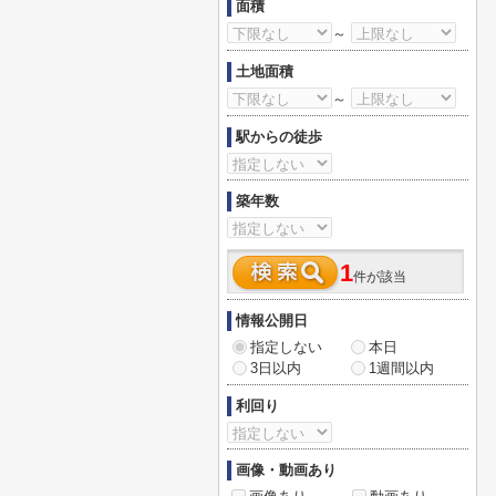
面積
～
土地面積
～
駅からの徒歩
築年数
1
件が該当
情報公開日
指定しない
本日
3日以内
1週間以内
利回り
画像・動画あり