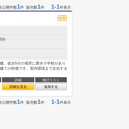
1
1
1-1
当公開件数
件 販売数
件
件表示
0分
建。徒歩5分の場所に垂水小学校があり
建ての特徴です。室内環境まで左右する
詳細
検討リスト
詳細を見る
追加する
1
1
1-1
当公開件数
件 販売数
件
件表示