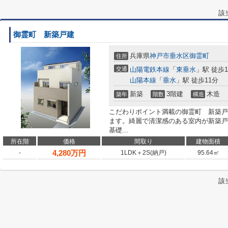
該
御霊町 新築戸建
兵庫県
神戸市垂水区
御霊町
住所
交通
山陽電鉄本線
「
東垂水
」駅 徒歩1
山陽本線
「
垂水
」駅 徒歩11分
新築
3階建
木造
築年
階数
構造
こだわりポイント満載の御霊町 新築戸
ます。綺麗で清潔感のある室内が新築戸
基礎...
所在階
価格
間取り
建物面積
4,280
万円
-
1LDK＋2S(納戸)
95.64㎡
該