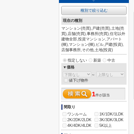
種別で絞り込む
現在の種別
マンション(売買),戸建(売買),土地(売
買),店舗(売買),事務所(売買),住宅以外
建物全部,投資マンション,アパート
(棟),マンション(棟),ビル,戸建(投資),
店舗事務所,その他,土地(投資)
指定しない
新築
中古
▼価格
～
値下げ物件
1
件が該当
間取り
ワンルーム
1K/1DK/1LDK
2K/2DK/2LDK
3K/3DK/3LDK
4K/4DK/4LDK
5K以上