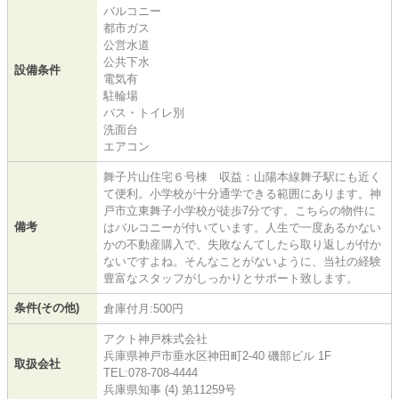
バルコニー
都市ガス
公営水道
公共下水
設備条件
電気有
駐輪場
バス・トイレ別
洗面台
エアコン
舞子片山住宅６号棟 収益：山陽本線舞子駅にも近く
て便利。小学校が十分通学できる範囲にあります。神
戸市立東舞子小学校が徒歩7分です。こちらの物件に
備考
はバルコニーが付いています。人生で一度あるかない
かの不動産購入で、失敗なんてしたら取り返しが付か
ないですよね。そんなことがないように、当社の経験
豊富なスタッフがしっかりとサポート致します。
条件(その他)
倉庫付月:500円
アクト神戸株式会社
兵庫県神戸市垂水区神田町2-40 磯部ビル 1F
取扱会社
TEL:078-708-4444
兵庫県知事 (4) 第11259号