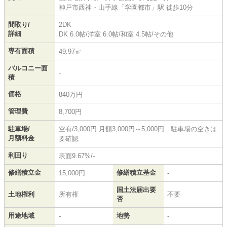
神戸市西神・山手線
「
学園都市
」駅 徒歩10分
間取り/
2DK
詳細
DK 6.0帖
/
洋室 6.0帖
/
和室 4.5帖
/
その他
専有面積
49.97㎡
バルコニー面
-
積
価格
840万円
管理費
8,700円
駐車場/
空有/3,000円 月額3,000円～5,000円 駐車場の空きは
月額料金
要確認
利回り
表面9.67%/-
修繕積立金
修繕積立基金
15,000円
-
国土法届出要
土地権利
所有権
不要
否
用途地域
地勢
-
-