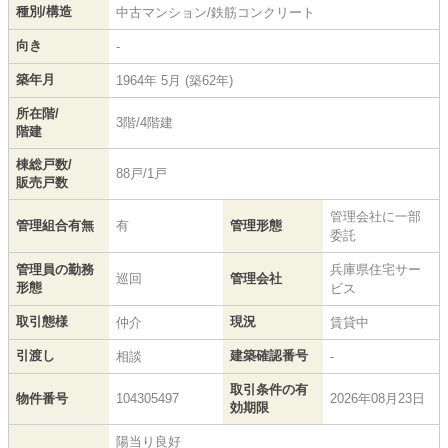
種別/構造
中古マンション/鉄筋コンクリート
向き
-
築年月
1964年 5月 (築62年)
所在階/
3階/4階建
階建
棟総戸数/
88戸/1戸
販売戸数
管理会社に一部
管理組合有無
有
管理形態
委託
管理員の勤務
兵庫県住宅サー
巡回
管理会社
形態
ビス
取引態様
現況
仲介
賃貸中
引渡し
建築確認番号
相談
-
取引条件の有
物件番号
104305497
2026年08月23日
効期限
陽当り良好