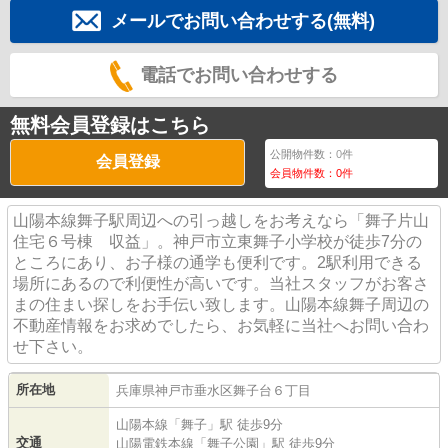
メールでお問い合わせする(無料)
電話でお問い合わせする
無料会員登録はこちら
公開物件数：
0
件
会員登録
会員物件数：
0
件
山陽本線舞子駅周辺への引っ越しをお考えなら「舞子片山
住宅６号棟 収益」。神戸市立東舞子小学校が徒歩7分の
ところにあり、お子様の通学も便利です。2駅利用できる
場所にあるので利便性が高いです。当社スタッフがお客さ
まの住まい探しをお手伝い致します。山陽本線舞子周辺の
不動産情報をお求めでしたら、お気軽に当社へお問い合わ
せ下さい。
所在地
兵庫県
神戸市垂水区
舞子台
６丁目
山陽本線
「
舞子
」駅 徒歩9分
交通
山陽電鉄本線
「
舞子公園
」駅 徒歩9分