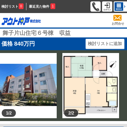
0
1
検討リスト
最近見た物件
お問合せ
舞子片山住宅６号棟 収益
価格
840
万円
検討リストに追加
1/2
2/2