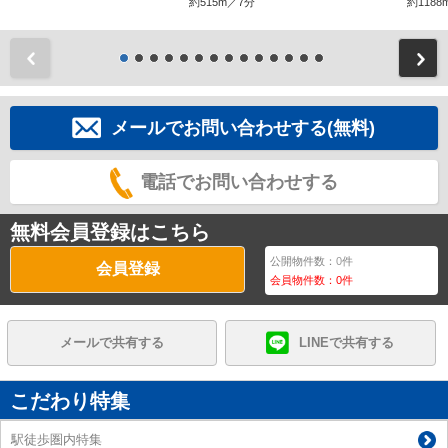
約515m／7分
約1188
前
メールでお問い合わせする(無料)
電話でお問い合わせする
無料会員登録はこちら
公開物件数：
0
件
会員登録
会員物件数：
0
件
メールで共有する
LINEで共有する
こだわり特集
駅徒歩圏内特集