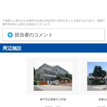
※地図上に表示される物件の位置は付近住所に所在することを表すものであり、実際の
物件所在地とは異なる場合がございます。
担当者のコメント
周辺施設
神戸市立東舞子小学校
歌敷山