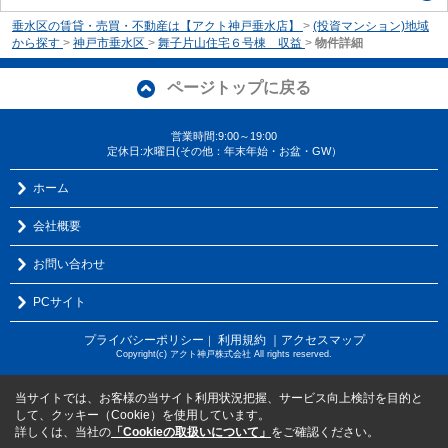
垂水区の賃貸・売買・不動産は【アクト神戸垂水店】
>
(投資マンション)地域
から探す
>
神戸市垂水区
>
舞子片山住宅６号棟 収益
>
物件詳細
ページトップに戻る
営業時間:9:00～19:00
定休日:水曜日(その他：年末年始・お盆・GW）
ホーム
会社概要
お問い合わせ
PCサイト
プライバシーポリシー
利用規約
｜アクセスマップ
｜
Copyright(c) アクト神戸株式会社 All rights reserved.
当サイトでは、お客様の当サイト利用状況把握、サービス向上検討を目的と
して、クッキー（Cookie）を使用しています。
詳しくは、当社の
「Cookieの取扱いについて」
をご確認ください。