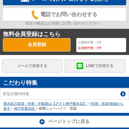
電話でお問い合わせする
現況の確認はお気軽にお問い合わせください。
無料会員登録はこちら
公開物件数：
0
件
会員登録
会員物件数：
0
件
メールで共有する
LINEで共有する
こだわり特集
駅徒歩圏内特集
垂水区の賃貸・売買・不動産は【アクト神戸垂水店】
>
(売買・投資)地域から
探す
>
神戸市垂水区
>
多聞ニューハイツ 収益
ページトップに戻る