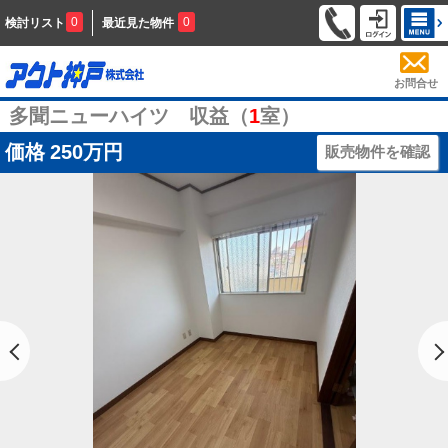
0
0
検討リスト
最近見た物件
お問合せ
多聞ニューハイツ 収益（
1
室）
価格
250万円
販売物件を確認