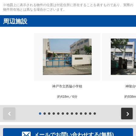
※地図上に表示される物件の位置は付近住所に所在することを表すものであり、実際の
物件所在地とは異なる場合がございます。
周辺施設
神戸市立西脇小学校
神陵台
約418m／6分
約938
前
メールでお問い合わせする(無料)