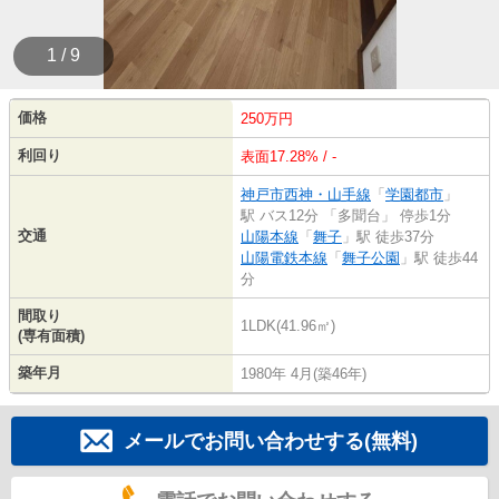
1 / 9
価格
250万円
利回り
表面17.28% / -
神戸市西神・山手線
「
学園都市
」
駅 バス12分 「多聞台」 停歩1分
交通
山陽本線
「
舞子
」駅 徒歩37分
山陽電鉄本線
「
舞子公園
」駅 徒歩44
分
間取り
1LDK(41.96㎡)
(専有面積)
築年月
1980年 4月(築46年)
メールでお問い合わせする(無料)