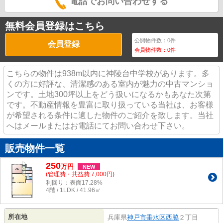
電話でお問い合わせする
無料会員登録はこちら
公開物件数：
0
件
会員登録
会員物件数：
0
件
こちらの物件は938m以内に神陵台中学校があります。多
くの方に好評な、清潔感のある室内が魅力の中古マンショ
ンです。土地300坪以上をどう扱いになるかもあなた次第
です。不動産情報を豊富に取り扱っている当社は、お客様
が希望される条件に適した物件のご紹介を致します。当社
へはメールまたはお電話にてお問い合わせ下さい。
販売物件一覧
250
万
円
NEW
(管理費・共益費 7,000円)
利回り：表面17.28%
4階 / 1LDK / 41.96㎡
所在地
兵庫県
神戸市垂水区
西脇
２丁目