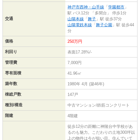
神戸市西神・山手線
「
学園都市
」
駅 バス12分 「多聞台」 停歩1分
交通
山陽本線
「
舞子
」駅 徒歩37分
山陽電鉄本線
「
舞子公園
」駅 徒歩44
分
価格
250万円
利回り
表面17.28%/-
管理費
7,000円
専有面積
41.96㎡
築年数
1980年 4月 (築46年)
棟総戸数
147戸
種別/構造
中古マンション/鉄筋コンクリート
階建
4階建
徒歩12分の距離に神陵台中学校があ
るのも魅力。こだわりの土地300坪以
上の物件は今が狙い目。住んでいて