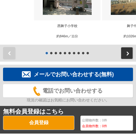
西舞子小学校
舞子
約846m／11分
約1026
前
メールでお問い合わせする(無料)
電話でお問い合わせする
現況の確認はお気軽にお問い合わせください。
無料会員登録はこちら
公開物件数：
0
件
会員登録
会員物件数：
0
件