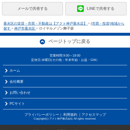
メールで共有する
LINEで共有する
垂水区の賃貸・売買・不動産は【アクト神戸垂水店】
>
(売買・投資)地域から
探す
>
神戸市垂水区
>
ロイヤルメゾン舞子坂
ページトップに戻る
営業時間:9:00～19:00
定休日:水曜日(その他：年末年始・お盆・GW）
ホーム
会社概要
お問い合わせ
PCサイト
プライバシーポリシー
利用規約
｜アクセスマップ
｜
Copyright(c) アクト神戸株式会社 All rights reserved.