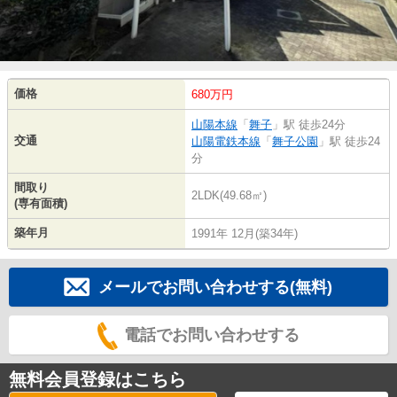
価格
680万円
山陽本線
「
舞子
」駅 徒歩24分
交通
山陽電鉄本線
「
舞子公園
」駅 徒歩24
分
間取り
2LDK(49.68㎡)
(専有面積)
築年月
1991年 12月(築34年)
メールでお問い合わせする(無料)
電話でお問い合わせする
無料会員登録はこちら