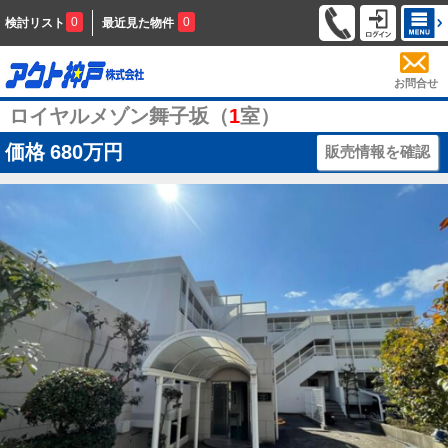
0
0
検討リスト
最近見た物件
お問合せ
ロイヤルメゾン舞子坂（
1
室）
価格
680万円
販売情報を確認