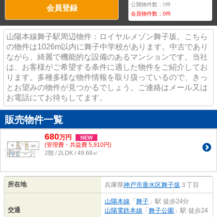
公開物件数：
0
件
会員登録
会員物件数：
0
件
山陽本線舞子駅周辺物件：ロイヤルメゾン舞子坂。こちら
の物件は1026m以内に舞子中学校があります。中古であり
ながら、綺麗で機能的な設備のあるマンションです。当社
は、お客様がご希望する条件に適した物件をご紹介してお
ります。多種多様な物件情報を取り扱っているので、きっ
とお望みの物件が見つかるでしょう。ご連絡はメール又は
お電話にてお待ちしてます。
販売物件一覧
680
万
円
NEW
(管理費・共益費 5,910円)
2階 / 2LDK / 49.68㎡
所在地
兵庫県
神戸市垂水区
舞子坂
３丁目
山陽本線
「
舞子
」駅 徒歩24分
交通
山陽電鉄本線
「
舞子公園
」駅 徒歩24