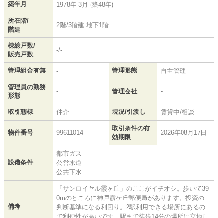
築年月
1978年 3月 (築48年)
所在階/
2階/3階建 地下1階
階建
棟総戸数/
-/-
販売戸数
管理組合有無
管理形態
-
自主管理
管理員の勤務
-
管理会社
-
形態
取引態様
現況/引渡し
仲介
賃貸中/相談
取引条件の有
物件番号
99611014
2026年08月17日
効期限
都市ガス
設備条件
公営水道
公共下水
「サンロイヤル霞ヶ丘」のここがイチオシ。歩いて39
0mのところに神戸霞ケ丘郵便局があります。投資の
備考
判断基準になる利回り。2駅利用できる場所にあるの
で利便性が高いです。駅まで徒歩14分の場所に立地し