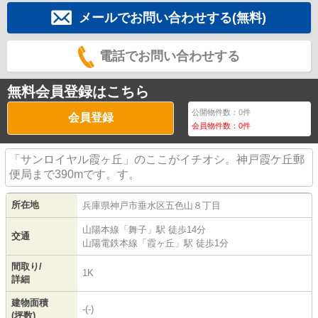
メールでお問い合わせする(無料)
電話でお問い合わせする
無料会員登録はこちら
公開物件数：
0
件
会員登録
会員物件数：
0
件
「サンロイヤル霞ヶ丘」のここがイチオシ。神戸霞ケ丘郵
便局まで390mです。す。
所在地
兵庫県
神戸市垂水区
五色山
８丁目
山陽本線
「
舞子
」駅 徒歩14分
交通
山陽電鉄本線
「
霞ヶ丘
」駅 徒歩1分
間取り/
1K
詳細
建物面積
-(-)
(坪数)