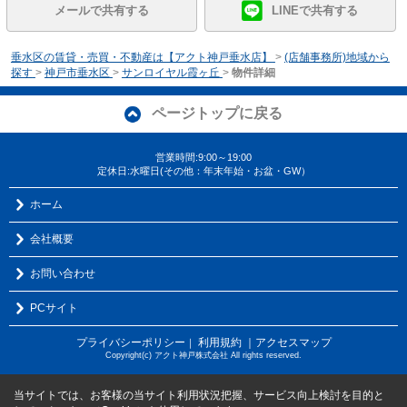
メールで共有する
LINEで共有する
垂水区の賃貸・売買・不動産は【アクト神戸垂水店】
>
(店舗事務所)地域から
探す
>
神戸市垂水区
>
サンロイヤル霞ヶ丘
>
物件詳細
ページトップに戻る
営業時間:9:00～19:00
定休日:水曜日(その他：年末年始・お盆・GW）
ホーム
会社概要
お問い合わせ
PCサイト
プライバシーポリシー
利用規約
｜アクセスマップ
｜
Copyright(c) アクト神戸株式会社 All rights reserved.
当サイトでは、お客様の当サイト利用状況把握、サービス向上検討を目的と