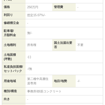
価格
管理費
250万円
-
利回り
想定15.07%/-
修繕積立金
-
駐車場/
無/-
月額料金
国土法届出要
土地権利
所有権
不要
否
土地面積
-(-)
(坪数)
私道負担面積/
-/無
セットバック
第二種中高層住
用途地域
地目/地勢
-/-
居専用
種別/構造
事務所/鉄筋コンクリート
向き
-