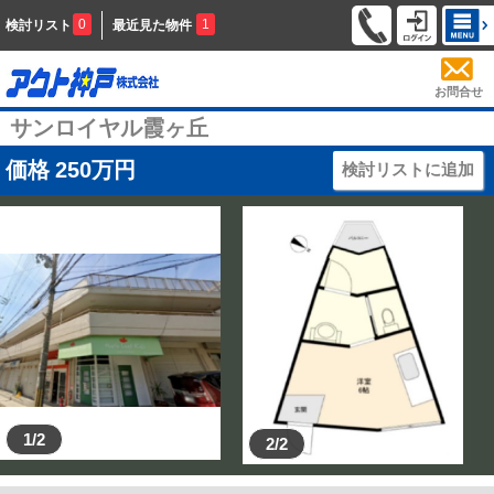
0
1
検討リスト
最近見た物件
お問合せ
サンロイヤル霞ヶ丘
価格
250
万円
検討リストに追加
1/2
2/2