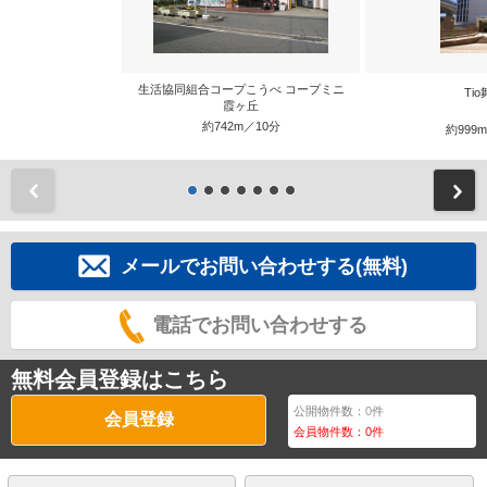
生活協同組合コープこうべ コープミニ
Ti
霞ヶ丘
約742m／10分
約999
前
メールでお問い合わせする(無料)
電話でお問い合わせする
無料会員登録はこちら
公開物件数：
0
件
会員登録
会員物件数：
0
件