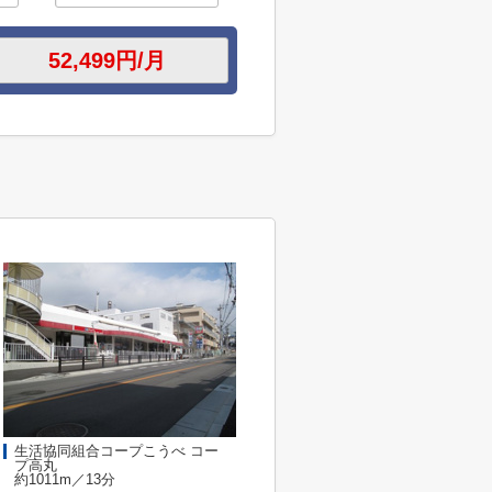
生活協同組合コープこうべ コー
プ高丸
約1011m／13分