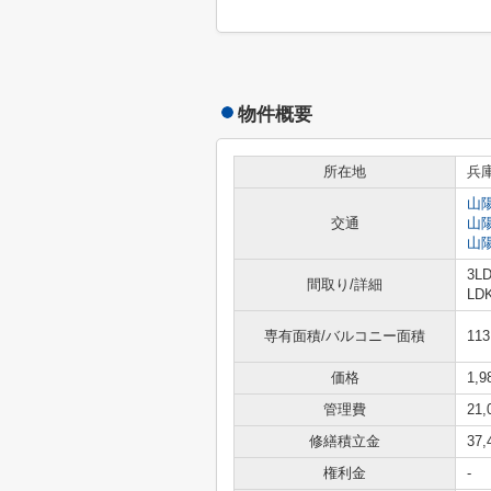
物件概要
所在地
兵
山
交通
山
山
3L
間取り/詳細
LD
専有面積/バルコニー面積
113
価格
1,
管理費
21
修繕積立金
37
権利金
-