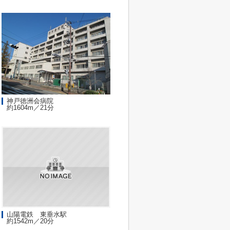
神戸徳洲会病院
約1604m／21分
山陽電鉄 東垂水駅
約1542m／20分