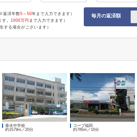
※返済年数
5～50
年まで入力できます）
毎月の返済額
ます。
1000万円
まで入力できます）
生する場合がございます）
垂水中学校
コープ福田
約1579m／20分
約785m／10分