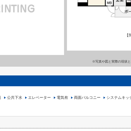
【
※写真や図と実際の現状と
道
公共下水
エレベーター
電気有
両面バルコニー
システムキッ