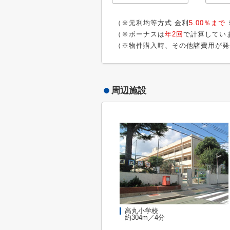
（※元利均等方式 金利
5.00％まで
（※ボーナスは
年2回
で計算してい
（※物件購入時、その他諸費用が発
周辺施設
高丸小学校
約304m／4分