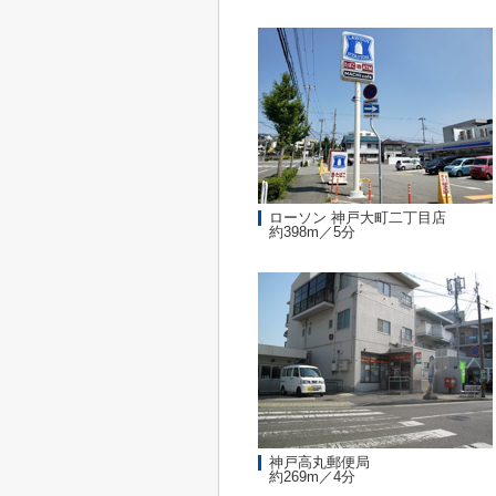
ローソン 神戸大町二丁目店
約398m／5分
神戸高丸郵便局
約269m／4分