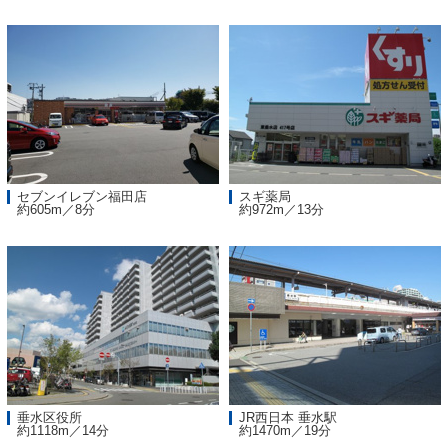
セブンイレブン福田店
スギ薬局
約605m／8分
約972m／13分
垂水区役所
JR西日本 垂水駅
約1118m／14分
約1470m／19分