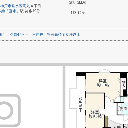
3階 3LDK
県
神戸市垂水区
高丸
４丁目
本線
「
垂水
」駅 徒歩19分
113.14㎡
用可
クロゼット
角住戸
専有面積３０坪以上