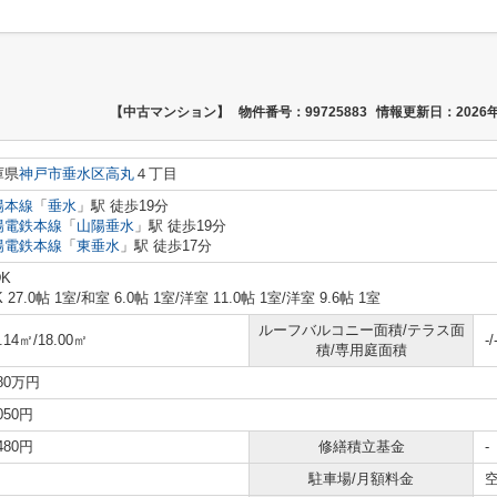
【中古マンション】
物件番号：99725883
情報更新日：2026年
庫県
神戸市垂水区
高丸
４丁目
陽本線
「
垂水
」駅 徒歩19分
陽電鉄本線
「
山陽垂水
」駅 徒歩19分
陽電鉄本線
「
東垂水
」駅 徒歩17分
DK
K 27.0帖 1室
/
和室 6.0帖 1室
/
洋室 11.0帖 1室
/
洋室 9.6帖 1室
ルーフバルコニー面積/テラス面
.14㎡/18.00㎡
-/
積/専用庭面積
980万円
,050円
,480円
修繕積立基金
-
駐車場/月額料金