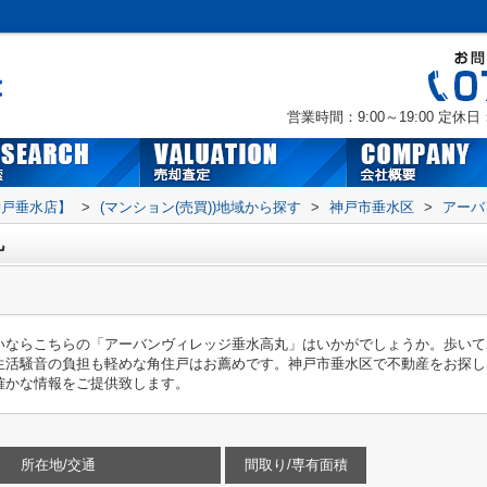
営業時間：9:00～19:00
定休日
神戸垂水店】
>
(マンション(売買))地域から探す
>
神戸市垂水区
>
アーバ
丸
いならこちらの「アーバンヴィレッジ垂水高丸」はいかがでしょうか。歩いて2
生活騒音の負担も軽めな角住戸はお薦めです。神戸市垂水区で不動産をお探し
確かな情報をご提供致します。
所在地/交通
間取り/専有面積