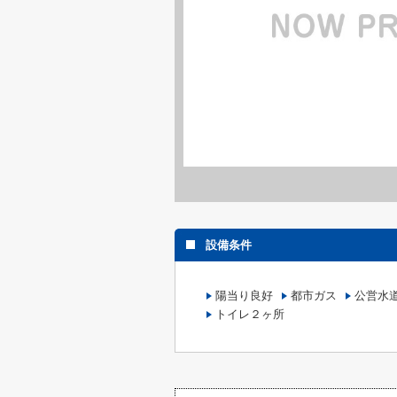
設備条件
陽当り良好
都市ガス
公営水
トイレ２ヶ所