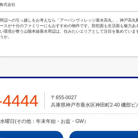
戸株式会社
周辺への引っ越しをお考えなら「アーバンヴィレッジ垂水高丸」。神戸高丸郵
でスペースが十分のファミリーにもおすすめの物件です。防犯面も生活面も魅力
い環境が整う山陽本線垂水周辺は、住みたいエリアとして注目を集めていま
うか。
-4444
〒655-0027
兵庫県神戸市垂水区神田町2-40 磯部ビル
定休日:水曜日(その他：年末年始・お盆・GW）