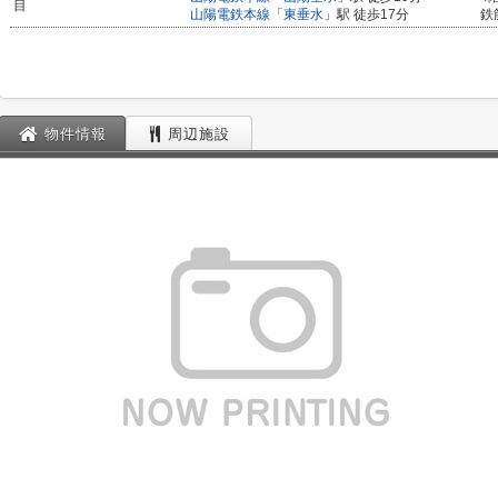
目
山陽電鉄本線
「
東垂水
」駅 徒歩17分
鉄
物件情報
周辺施設