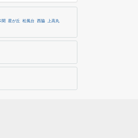
多聞
星が丘
松風台
西脇
上高丸