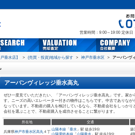
営業時間：9:00～19:00
定休日
神戸垂水店】
>
(売買・投資)地域から探す
>
神戸市垂水区
>
アーバンヴ
丸
アーバンヴィレッジ垂水高丸
ぜひ一度見ていただきたい、「アーバンヴィレッジ垂水高丸」です。家から
す。ニーズの高いエレベーター付きの物件はこちらです。中古でありなが
なっています。不動産の購入を検討しているなら、不動産会社をしっかり
会社を選ぶことで、不動産購入を成功させることに繋がります。
所在地
交通
山陽本線
「
垂水
」駅 徒歩19分
築
兵庫県
神戸市垂水区
高丸
４丁
山陽電鉄本線
「
山陽垂水
」駅 徒歩19分
4