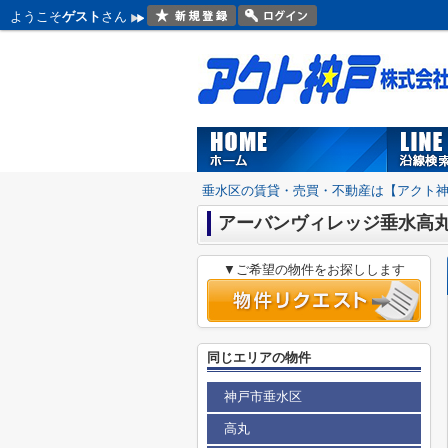
ようこそ
ゲスト
さん
垂水区の賃貸・売買・不動産は【アクト
アーバンヴィレッジ垂水高
▼ご希望の物件をお探しします
同じエリアの物件
神戸市垂水区
高丸