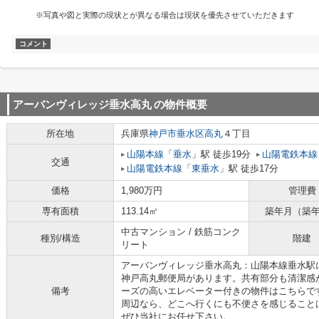
※写真や図と実際の現状とが異なる場合は現状を優先させていただきます
コメント
アーバンヴィレッジ垂水高丸
の物件概要
所在地
兵庫県
神戸市垂水区
高丸
４丁目
山陽本線
「
垂水
」駅 徒歩19分
山陽電鉄本線
交通
山陽電鉄本線
「
東垂水
」駅 徒歩17分
価格
1,980万円
管理費
専有面積
113.14㎡
築年月（築
中古マンション / 鉄筋コンク
種別/構造
階建
リート
アーバンヴィレッジ垂水高丸：山陽本線垂水駅に
神戸高丸郵便局があります。共有部分も清潔感
備考
ーズの高いエレベーター付きの物件はこちらで
周辺なら、どこへ行くにも不便さを感じること
ぜひ当社にお任せ下さい。