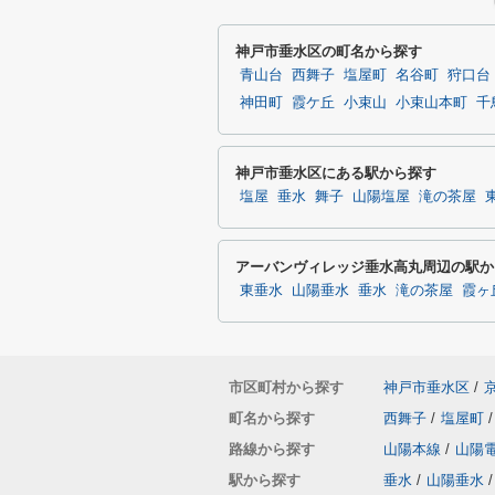
神戸市垂水区の町名から探す
青山台
西舞子
塩屋町
名谷町
狩口台
神田町
霞ケ丘
小束山
小束山本町
千
神戸市垂水区にある駅から探す
塩屋
垂水
舞子
山陽塩屋
滝の茶屋
アーバンヴィレッジ垂水高丸周辺の駅か
東垂水
山陽垂水
垂水
滝の茶屋
霞ヶ
市区町村から探す
神戸市垂水区
/
町名から探す
西舞子
/
塩屋町
/
路線から探す
山陽本線
/
山陽
駅から探す
垂水
/
山陽垂水
/