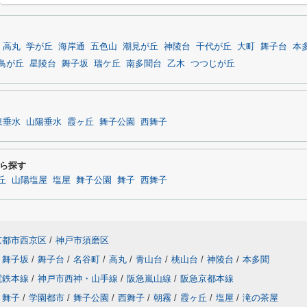
高丸
学が丘
海岸通
五色山
潮見が丘
神陵台
千代が丘
大町
舞子台
本
鳥が丘
星陵台
舞子坂
瑞ケ丘
南多聞台
乙木
つつじが丘
東垂水
山陽垂水
霞ヶ丘
舞子公園
西舞子
ら探す
丘
山陽塩屋
塩屋
舞子公園
舞子
西舞子
京都市西京区
/
神戸市須磨区
舞子坂
/
舞子台
/
名谷町
/
高丸
/
青山台
/
桃山台
/
神陵台
/
本多聞
電鉄本線
/
神戸市西神・山手線
/
阪急嵐山線
/
阪急京都本線
舞子
/
学園都市
/
舞子公園
/
西舞子
/
朝霧
/
霞ヶ丘
/
塩屋
/
滝の茶屋