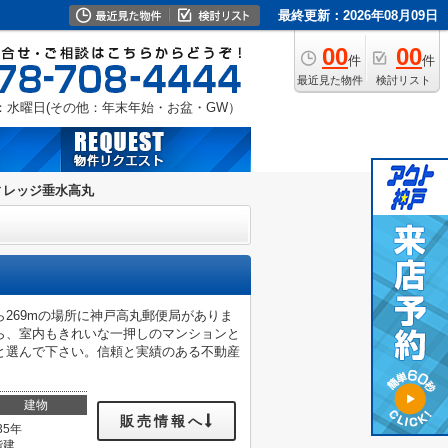
最終更新：2026年08月09日
00
00
件
件
最近見た物件
検討リスト
：水曜日(その他：年末年始・お盆・GW）
ィレッジ垂水高丸
269mの場所に神戸高丸郵便局がありま
ら、室内もきれいな一押しのマンションと
と選んで下さい。信頼と実績のある不動産
建物
販売情報へ
35年
階建